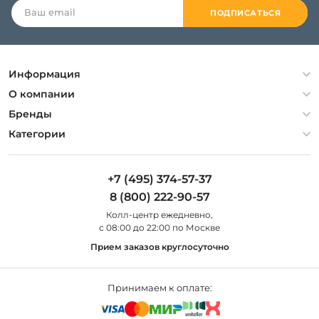
ПОДПИСАТЬСЯ
Информация
Политика конфиденциальности
О компании
Гарантия
О компании
Бренды
Оплата и доставка
Контакты
Artelamp
Категории
Установка
Дизайнерам
Maytoni
Люстры
Полезная информация
Odeon Light
Бра
+7 (495) 374-57-37
Новости
St Luce
Торшеры
8 (800) 222-90-57
Вопросы и ответы
Favourite
Настольные лампы
Колл-центр eжедневно,
Наши магазины
Lightstar
Уличные светильники
с 08:00 до 22:00 по Москве
Карта сайта
Citilux
Споты
Прием заказов круглосуточно
Все бренды
Светильники
Принимаем к оплате: