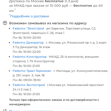
Доставка по Москве
бесплатно
(1-3 дня)
за МКАД при заказе от 10 000 руб —
бесплатно
до 40
*
км
*
Подробнее о доставке
Возможен самовывоз из магазина по адресу:
Fedomo "Элитстрой
рп.Заречье, Торговая улица, С2,
Элитстрой, павильон С-26, этаж 1
Пн–Вс 10:00–20:00
Fedomo Декоратор
г. Москва, ул. Рязанский пр-т, д. 2 корп.
3 ТЦ Декоратор, 1й этаж
Пн–Вс 10:00–22:00
Fedomo Конструктор
МКАД, 25-й километр, внешняя
сторона, 1, ТК Конструктор
Пн–Вс 10:00–21:00
Fedomo Тракт Терминал
г. Мытищи, ул. Коммунистическая,
д. 25Г, корп. 3, пав. 18
Пн–Вс 09:00–19:00
Fedomo Экспострой
г.Москва ул. Нахимовский проспект
24 ст.2 пав 2
Пн–Вс 10:00–21:00
Только при оформленном заказе и по договорённости с
менеджером