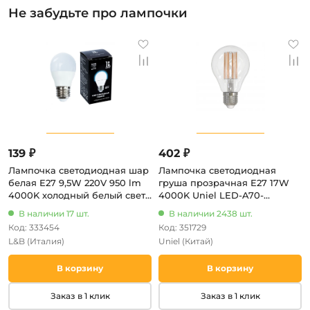
Не забудьте про лампочки
139 ₽
402 ₽
Лампочка светодиодная шар
Лампочка светодиодная
белая E27 9,5W 220V 950 lm
груша прозрачная E27 17W
4000K холодный белый свет
4000K Uniel LED-A70-
L&B E27-9,5W-4000K-G45_lb
17W/4000K/E27/CL PLS02WH
В наличии 17 шт.
В наличии 2438 шт.
Код: 333454
Код: 351729
L&B
(Италия)
Uniel
(Китай)
В корзину
В корзину
Заказ в 1 клик
Заказ в 1 клик