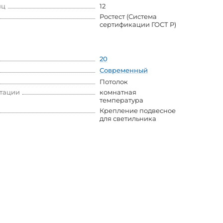
яц
12
Ростест (Система
сертификации ГОСТ Р)
20
Современный
Потолок
атации
комнатная
температура
Крепление подвесное
для светильника