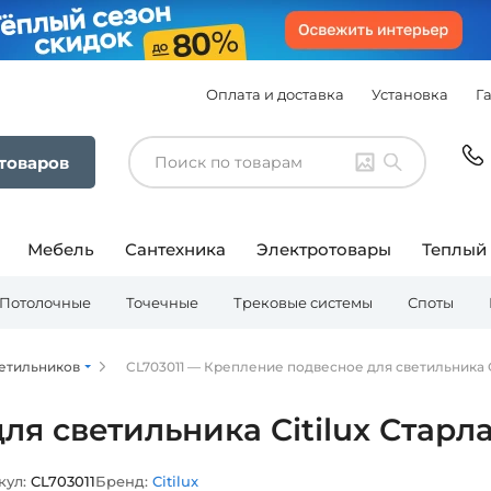
Оплата и доставка
Установка
Г
 товаров
Мебель
Сантехника
Электротовары
Теплый
Потолочные
Точечные
Трековые системы
Споты
етильников
CL703011 — Крепление подвесное для светильника Ci
я светильника Citilux Старла
кул:
CL703011
Бренд:
Citilux