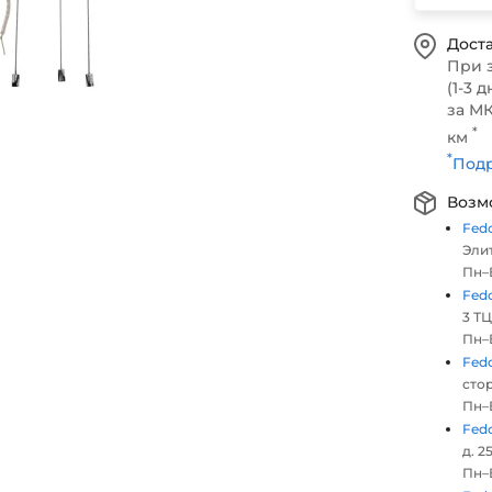
Доста
При 
(1-3 д
за МК
*
км
*
Подр
Возм
Fed
Элит
Пн–В
Fed
3 ТЦ
Пн–В
Fed
стор
Пн–В
Fed
д. 25
Пн–В