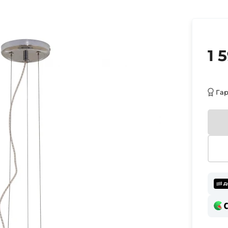
1 
Га