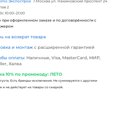
omo Экспострой
г.Москва ул. Нахимовский проспект 24
 пав 2
с 10:00–21:00
о при оформленном заказе и по договорённости с
джером
нь на возврат товара
новка и монтаж
с расширенной гарантией
обы оплаты:
Наличные, Visa, MasterCard, МИР,
ller, Халва
ка 10% по промокоду: ЛЕТО
вгуста. Есть бренды-исключения. Не суммируется с другими
 и не действует на товары со скидкой.