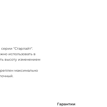
серии "Старлайт".
жно использовать в
ать высоту изменением
акреплен максимально
лочный.
Гарантии