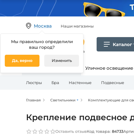
Москва
Наши магазины
Мы правильно определили
Каталог
ваш город?
Гипермаркет товаров для дома
Да, верно
Изменить
Освещение для дома
Уличное освещение
Люстры
Бра
Настенные
Подвесные
Главная
Светильники
Комплектующие для св
Крепление подвесное дл
Оставить отзыв
Код товара:
84733
Арти