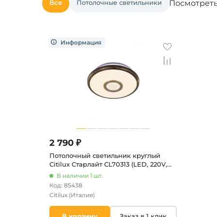
Все
Потолочные светильники
Посмотреть
2 790 ₽
Потолочный светильник круглый
Citilux Старлайт CL70313 (LED, 220V,
диммер, IP43)
В наличии 1 шт.
Код: 85438
Citilux
(Италия)
В корзину
Заказ в 1 клик