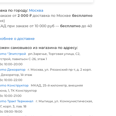
вка по городу:
Москва
заказе от
2 000 ₽
доставка по Москве
бесплатно
ня)
АД при заказе от 10 000 руб —
бесплатно
до 40
обнее о доставке
ожен самовывоз из магазина по адресу:
omo "Элитстрой
рп.Заречье, Торговая улица, С2,
строй, павильон С-26, этаж 1
с 10:00–20:00
omo Декоратор
г. Москва, ул. Рязанский пр-т, д. 2 корп.
 Декоратор, 1й этаж
с 10:00–22:00
omo Конструктор
МКАД, 25-й километр, внешняя
она, 1, ТК Конструктор
с 10:00–21:00
omo Тракт Терминал
г. Мытищи, ул. Коммунистическая,
Г, корп. 3, пав. 18
с 09:00–19:00