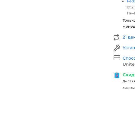
Fed
ст.2
Пн–В
Тольк
мене
21 де
Уста
Спос
Unite
Скид
До 31 а
акциями