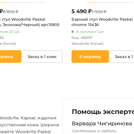
₽
5 490 ₽
8 800 ₽
7 900 ₽
стул Woodville Paskal
Барный стул Woodville Paskal 
, Экокожа/Черный) арт.15905
chrome 15436
ичии 20 шт.
В наличии 1 шт.
165
Код: 466197
le
(Китай)
Woodville
(Китай)
орзину
Заказ в 1 клик
В корзину
Заказ в 1
Помощь эксперт
oodville. Каркас изделия:
Варвара Чигиринова
скусственная кожа. Ширина
Сантехника и мебель
ывайте Woodville Paskal