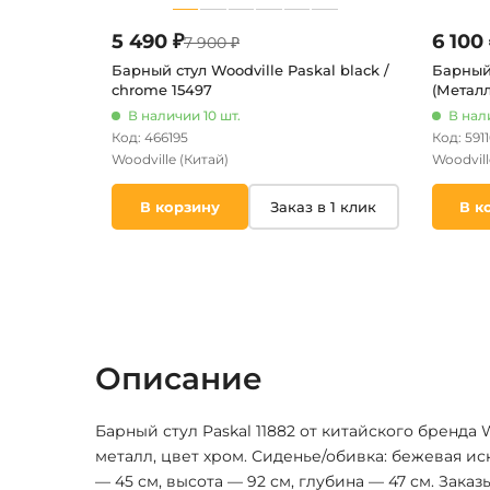
5 490 ₽
6 100 
7 900 ₽
Барный стул Woodville Paskal black /
Барный 
chrome 15497
(Металл
В наличии 10 шт.
В нал
Код: 466195
Код: 591
Woodville
(Китай)
Woodvil
В корзину
Заказ в 1 клик
В к
Описание
Барный стул Paskal 11882 от китайского бренда W
металл, цвет хром. Сиденье/обивка: бежевая и
— 45 см, высота — 92 см, глубина — 47 см. Заказ