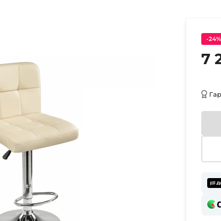
-24%
7 
Га