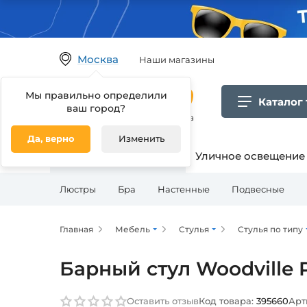
Москва
Наши магазины
Мы правильно определили
Каталог
ваш город?
Гипермаркет товаров для дома
Да, верно
Изменить
Освещение для дома
Уличное освещение
Люстры
Бра
Настенные
Подвесные
Главная
Мебель
Стулья
Стулья по типу
Барный стул Woodville P
Оставить отзыв
Код товара:
395660
Арт