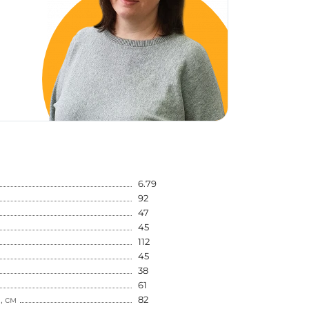
6.79
92
47
45
112
45
38
61
, см
82