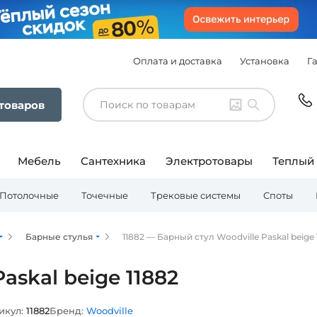
Оплата и доставка
Установка
Г
 товаров
Мебель
Сантехника
Электротовары
Теплый
Потолочные
Точечные
Трековые системы
Споты
Барные стулья
11882 — Барный стул Woodville Paskal beige 
askal beige 11882
икул:
11882
Бренд:
Woodville