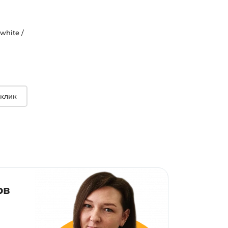
white /
 клик
ов