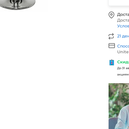
Доста
Доста
Усло
21 де
Спос
Unite
Скид
До 31 а
акциями