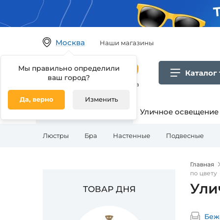
Москва
Наши магазины
Мы правильно определили
Каталог
ваш город?
Гипермаркет товаров для дома
Да, верно
Изменить
Освещение для дома
Уличное освещение
Люстры
Бра
Настенные
Подвесные
Главная
по цвету
Ули
ТОВАР ДНЯ
Беж