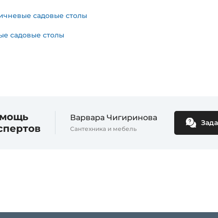
ичневые садовые столы
ые садовые столы
мощь
Варвара Чигиринова
Зада
спертов
Сантехника и мебель