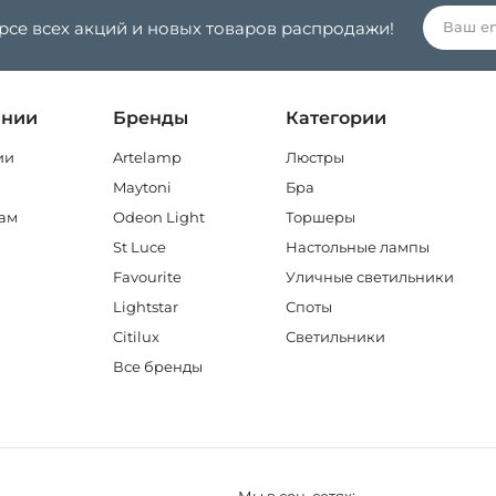
урсе всех акций и новых товаров распродажи!
ании
Бренды
Категории
ии
Artelamp
Люстры
Maytoni
Бра
ам
Odeon Light
Торшеры
St Luce
Настольные лампы
Favourite
Уличные светильники
Lightstar
Споты
Citilux
Светильники
Все бренды