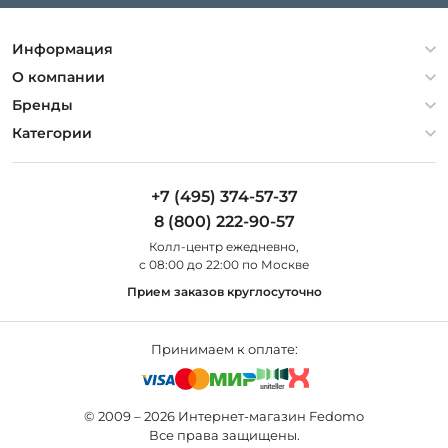
Информация
Политика конфиденциальности
О компании
Гарантия
О компании
Бренды
Оплата и доставка
Контакты
Artelamp
Категории
Установка
Дизайнерам
Maytoni
Люстры
Полезная информация
Odeon Light
Бра
+7 (495) 374-57-37
Новости
St Luce
Торшеры
8 (800) 222-90-57
Вопросы и ответы
Favourite
Настольные лампы
Колл-центр eжедневно,
Наши магазины
Lightstar
Уличные светильники
с 08:00 до 22:00 по Москве
Карта сайта
Citilux
Споты
Прием заказов круглосуточно
Все бренды
Светильники
Принимаем к оплате:
© 2009 – 2026 Интернет-магазин Fedomo
Все права защищены.