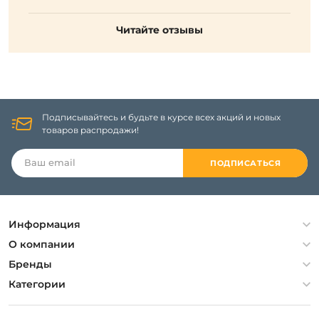
Читайте отзывы
Подписывайтесь и будьте в курсе всех акций и новых
товаров распродажи!
ПОДПИСАТЬСЯ
Информация
Политика конфиденциальности
О компании
Гарантия
О компании
Бренды
Оплата и доставка
Контакты
Artelamp
Категории
Установка
Дизайнерам
Maytoni
Люстры
Полезная информация
Odeon Light