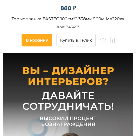
880 ₽
Подобрать
Термопленка EASTEC 100см*0,338мм*100м М=220W
товары
Код: 343493
В корзину
Купить в 1 клик