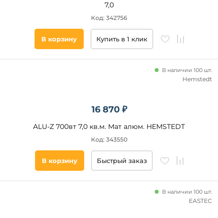
7,0
Жилая
Код: 342756
комната
Балкон
В корзину
Купить в 1 клик
Санузел
В наличии 100 шт.
Саморегуляция
Hemstedt
Нет
Да
16 870 ₽
ALU-Z 700вт 7,0 кв.м. Мат алюм. HEMSTEDT
Страна
Код: 343550
Южная
Корея
В корзину
Быстрый заказ
Россия
Германия
В наличии 100 шт.
EASTEC
Наличие