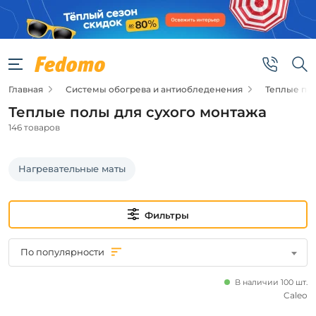
Фильтры
Цена
Главная
Системы обогрева и антиобледенения
Теплые по
от
Теплые полы для сухого монтажа
до
146 товаров
Нагревательные маты
Фильтры
Бренд
По популярности
Caleo
Теплолюкс
В наличии 100 шт.
Золотое
Caleo
сечение