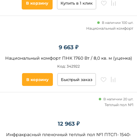
Одножильный
В корзину
Купить в 1 клик
Тип
В наличии 100 шт.
покрытия
Национальный комфорт
Ковролин
Паркетная
9 663 ₽
доска
Национальный комфорт ПНК 1760 Вт / 8,0 кв. м (уценка)
Ламинат
Код: 342922
Линолеум
Плитка
В корзину
Быстрый заказ
Деревяный
пол
(черновой)
В наличии 20 шт.
Теплый пол №1
Тип
помещения
12 963 ₽
Коридор
Инфракрасный пленочный теплый пол №1 ПТСП- 1540-
Кухня