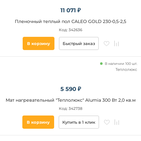
Miro
11 071 ₽
Национальный
комфорт
Пленочный теплый пол CALEO GOLD 230-0,5-2,5
Теплый
пол №1
Код: 342636
Hemstedt
В корзину
Быстрый заказ
EASTEC
Площадь
HotPanel
обогрева,
м2
RexVa
В наличии 100 шт.
Теплолюкс
от
до
5 590 ₽
Мат нагревательный "Теплолюкс" Alumia 300 Вт 2,0 кв.м
Код: 342738
В корзину
Купить в 1 клик
Мощность,
Вт