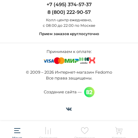
Бра
+7 (495) 374-57-37
Новости
St Luce
Торшеры
8 (800) 222-90-57
Вопросы и ответы
Favourite
Настольные лампы
Колл-центр eжедневно,
Наши магазины
Lightstar
Уличные светильники
с 08:00 до 22:00 по Москве
Карта сайта
Citilux
Споты
Прием заказов круглосуточно
Все бренды
Светильники
Принимаем к оплате:
© 2009 – 2026 Интернет-магазин Fedomo
Все права защищены.
Создание сайта —
Меню
Сравнение
Отложенные
Корзина