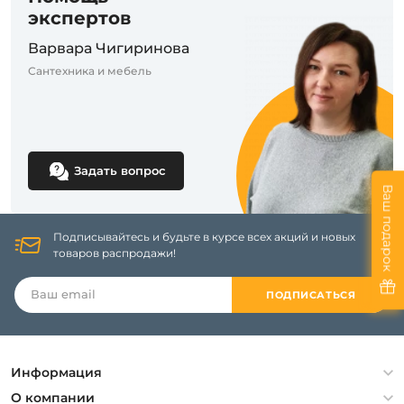
экспертов
Варвара Чигиринова
Сантехника и мебель
Задать вопрос
Ваш подарок
Подписывайтесь и будьте в курсе всех акций и новых
товаров распродажи!
ПОДПИСАТЬСЯ
Информация
Политика конфиденциальности
О компании