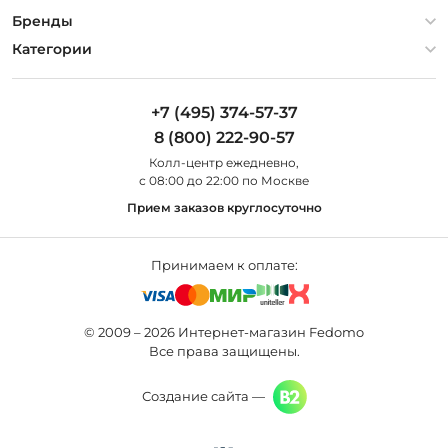
Гарантия
О компании
Бренды
Оплата и доставка
Контакты
Artelamp
Категории
Установка
Дизайнерам
Maytoni
Люстры
Полезная информация
Odeon Light
Бра
+7 (495) 374-57-37
Новости
St Luce
Торшеры
8 (800) 222-90-57
Вопросы и ответы
Favourite
Настольные лампы
Колл-центр eжедневно,
Наши магазины
Lightstar
Уличные светильники
с 08:00 до 22:00 по Москве
Карта сайта
Citilux
Споты
Прием заказов круглосуточно
Все бренды
Светильники
Принимаем к оплате:
© 2009 – 2026 Интернет-магазин Fedomo
Все права защищены.
Создание сайта —