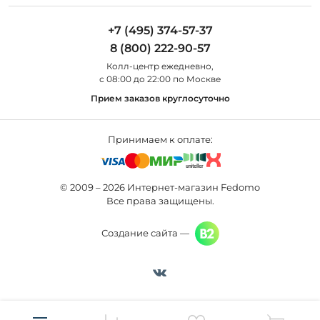
Maytoni
Люстры
Полезная информация
Odeon Light
Бра
+7 (495) 374-57-37
Новости
St Luce
Торшеры
8 (800) 222-90-57
Вопросы и ответы
Favourite
Настольные лампы
Колл-центр eжедневно,
Наши магазины
Lightstar
Уличные светильники
с 08:00 до 22:00 по Москве
Карта сайта
Citilux
Споты
Прием заказов круглосуточно
Все бренды
Светильники
Принимаем к оплате:
© 2009 – 2026 Интернет-магазин Fedomo
Все права защищены.
Создание сайта —