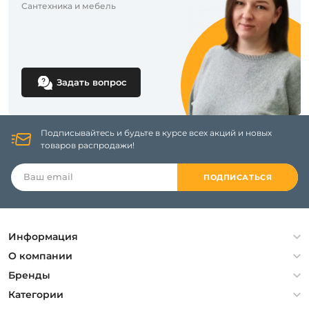
Сантехника и мебель
Задать вопрос
Подписывайтесь и будьте в курсе всех акций и новых
товаров распродажи!
ПОДПИСАТЬСЯ
Информация
Политика конфиденциальности
О компании
Гарантия
О компании
Бренды
Оплата и доставка
Контакты
Artelamp
Категории
Установка
Дизайнерам