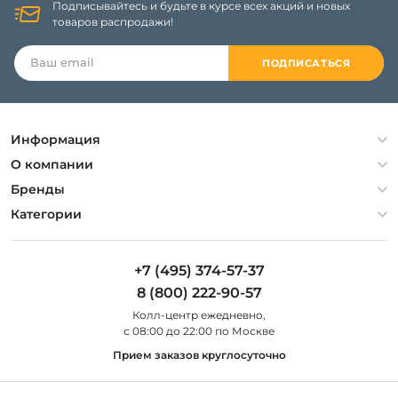
Подписывайтесь и будьте в курсе всех акций и новых
товаров распродажи!
ПОДПИСАТЬСЯ
Информация
Политика конфиденциальности
О компании
Гарантия
О компании
Бренды
Оплата и доставка
Контакты
Artelamp
Категории
Установка
Дизайнерам
Maytoni
Люстры
Полезная информация
Odeon Light
Бра
+7 (495) 374-57-37
Новости
St Luce
Торшеры
8 (800) 222-90-57
Вопросы и ответы
Favourite
Настольные лампы
Колл-центр eжедневно,
Наши магазины
Lightstar
Уличные светильники
с 08:00 до 22:00 по Москве
Карта сайта
Citilux
Споты
Прием заказов круглосуточно
Все бренды
Светильники