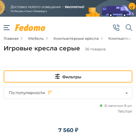
Фильтры
Подвид
Главная
Мебель
Компьютерные кресла
Компьютерные
Игровые
кресла
Игровые кресла серые
36 товаров
Цена
от
Фильтры
до
По популярности
В наличии 8 шт.
Tetchair
7 560 ₽
Новинка