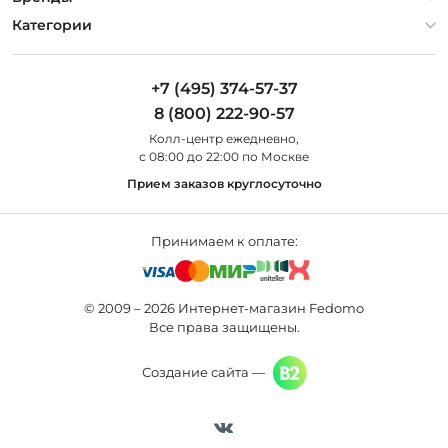
Оплата и доставка
Контакты
Artelamp
Категории
Установка
Дизайнерам
Maytoni
Люстры
Полезная информация
Odeon Light
Бра
+7 (495) 374-57-37
Новости
St Luce
Торшеры
8 (800) 222-90-57
Вопросы и ответы
Favourite
Настольные лампы
Колл-центр eжедневно,
Наши магазины
Lightstar
Уличные светильники
с 08:00 до 22:00 по Москве
Карта сайта
Citilux
Споты
Прием заказов круглосуточно
Все бренды
Светильники
Принимаем к оплате:
© 2009 – 2026 Интернет-магазин Fedomo
Все права защищены.
Создание сайта —