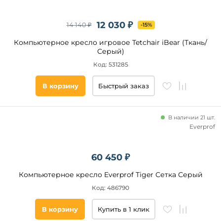
обивки
Флок
12 030 ₽
14 140 ₽
-15%
Ткань
Компьютерное кресло игровое Tetchair iBear (Ткань/
Искусственная
Серый)
кожа
Код: 531285
Цвет
В корзину
Быстрый заказ
Серый
Черный
В наличии 21 шт.
Everprof
Синий
Розовый
Зеленый
60 450 ₽
Компьютерное кресло Everprof Tiger Сетка Серый
Максимальная
Код: 486790
нагрузка, кг
В корзину
Купить в 1 клик
от