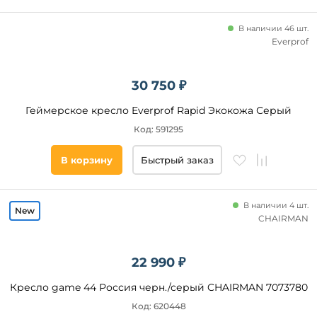
до
В наличии 46 шт.
Everprof
30 750 ₽
Геймерское кресло Everprof Rapid Экокожа Серый
Подголовник
Код: 591295
Да
В корзину
Быстрый заказ
Наличие
подлокотников
В наличии 4 шт.
CHAIRMAN
Да
Нет
22 990 ₽
Кресло game 44 Россия черн./серый CHAIRMAN 7073780
Механизм
качания
Код: 620448