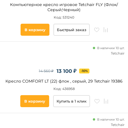
Компьютерное кресло игровое Tetchair FLY (Флок/
Новинка
Серый,Черный)
Код: 531240
Бренд
В корзину
Быстрый заказ
Tetchair
Everprof
В наличии 10 шт.
CHAIRMAN
Tetchair
Высота,
13 100 ₽
14 560 ₽
-10%
см
Кресло COMFORT LT (22) флок , серый, 29 Tetchair 19386
Глубина,
Код: 436958
см
В корзину
Купить в 1 клик
Ширина,
см
В наличии 10 шт.
Материал
Tetchair