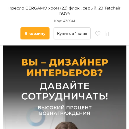
Кресло BERGAMO хром (22) флок , серый, 29 Tetchair
Мягкая
19374
Код: 436941
Спинка
В корзину
Купить в 1 клик
Цельная
с
сиденьем
Все
фильтры
Подобрать
товары