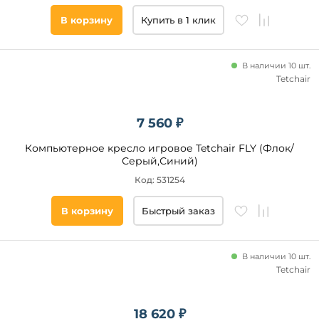
Да
В корзину
Купить в 1 клик
Подставка
В наличии 10 шт.
для ног
Tetchair
Нет
7 560 ₽
Тип
Компьютерное кресло игровое Tetchair FLY (Флок/
основания
Серый,Синий)
Пятилучье
Код: 531254
В корзину
Быстрый заказ
Тип
сиденья
В наличии 10 шт.
Мягкое
Tetchair
Тип
18 620 ₽
спинки