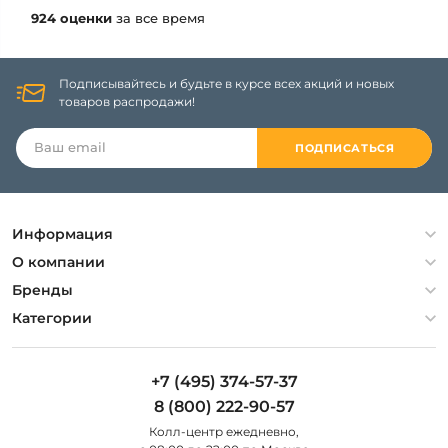
924 оценки
за все время
Подписывайтесь и будьте в курсе всех акций и новых
товаров распродажи!
ПОДПИСАТЬСЯ
Информация
Политика конфиденциальности
О компании
Гарантия
О компании
Бренды
Оплата и доставка
Контакты
Artelamp
Категории
Установка
Дизайнерам
Maytoni
Люстры
Полезная информация
Odeon Light
Бра
+7 (495) 374-57-37
Новости
St Luce
Торшеры
8 (800) 222-90-57
Вопросы и ответы
Favourite
Настольные лампы
Колл-центр eжедневно,
Наши магазины
Lightstar
Уличные светильники