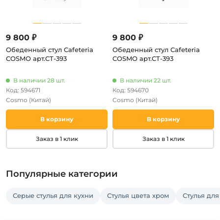
9 800 ₽
9 800 ₽
Обеденный стул Cafeteria
Обеденный стул Cafeteria
COSMO арт.CT-393
COSMO арт.CT-393
В наличии 28 шт.
В наличии 22 шт.
Код: 594671
Код: 594670
Cosmo
(Китай)
Cosmo
(Китай)
В корзину
В корзину
Заказ в 1 клик
Заказ в 1 клик
Популярные категории
Серые стулья для кухни
Стулья цвета хром
Стулья для