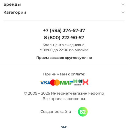
Гарантия
О компании
Бренды
Оплата и доставка
Контакты
Artelamp
Категории
Установка
Дизайнерам
Maytoni
Люстры
Полезная информация
Odeon Light
Бра
+7 (495) 374-57-37
Новости
St Luce
Торшеры
8 (800) 222-90-57
Вопросы и ответы
Favourite
Настольные лампы
Колл-центр eжедневно,
Наши магазины
Lightstar
Уличные светильники
с 08:00 до 22:00 по Москве
Карта сайта
Citilux
Споты
Прием заказов круглосуточно
Все бренды
Светильники
Принимаем к оплате:
© 2009 – 2026 Интернет-магазин Fedomo
Все права защищены.
Создание сайта —