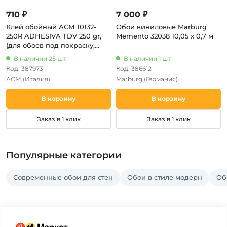
710 ₽
7 000 ₽
Клей обойный АСМ 10132-
Обои виниловые Marburg
250R ADHESIVA TDV 250 gr,
Memento 32038 10,05 x 0,7 м
(для обоев под покраску,
стеклообоев, фресок)
В наличии 25 шт.
В наличии 1 шт.
Код: 387973
Код: 386612
АСМ
(Италия)
Marburg
(Германия)
В корзину
В корзину
Заказ в 1 клик
Заказ в 1 клик
Популярные категории
Современные обои для стен
Обои в стиле модерн
Об