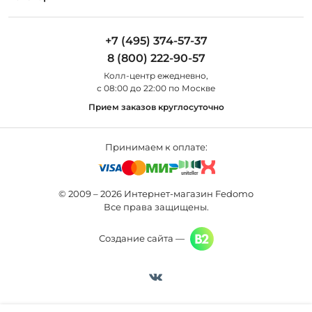
Установка
Дизайнерам
Maytoni
Люстры
Полезная информация
Odeon Light
Бра
+7 (495) 374-57-37
Новости
St Luce
Торшеры
8 (800) 222-90-57
Вопросы и ответы
Favourite
Настольные лампы
Колл-центр eжедневно,
Наши магазины
Lightstar
Уличные светильники
с 08:00 до 22:00 по Москве
Карта сайта
Citilux
Споты
Прием заказов круглосуточно
Все бренды
Светильники
Принимаем к оплате:
© 2009 – 2026 Интернет-магазин Fedomo
Все права защищены.
Создание сайта —