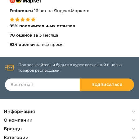
Fedomo.ru
16 лет на Яндекс.Маркете
95% положительных отзывов
78 оценок
за 3 месяца
924 оценки
за все время
Подписывайтесь и будьте в курсе всех акций и новых
товаров распродажи!
ПОДПИСАТЬСЯ
Информация
Политика конфиденциальности
О компании
Гарантия
О компании
Бренды
Оплата и доставка
Контакты
Artelamp
Категории