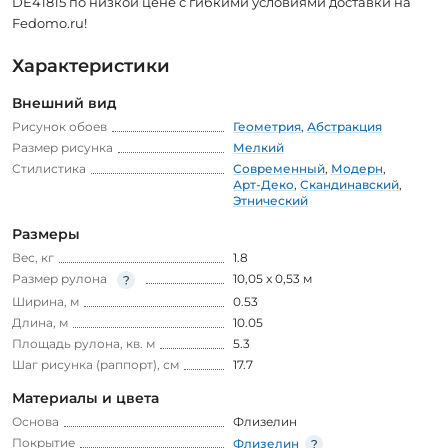
DE41815 по низкой цене с гибкими условиями доставки на
Fedomo.ru!
Характеристики
Внешний вид
Рисунок обоев
Геометрия
,
Абстракция
Размер рисунка
Мелкий
Стилистика
Современный
,
Модерн
,
Арт-Деко
,
Скандинавский
,
Этнический
Размеры
Вес, кг
1.8
Размер рулона
10,05 x 0,53 м
Ширина, м
0.53
Длина, м
10.05
Площадь рулона, кв. м
5.3
Шаг рисунка (раппорт), см
17.7
Материалы и цвета
Основа
Флизелин
Покрытие
Флизелин