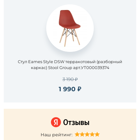
Современный
Модерн
Кантри
Романтизм
Флористика
Классический
Прованс
Стул Eames Style DSW терракотовый (разборный
Молодежный
каркас) Stool Group арт.УТ000039374
Винтаж
3 190 ₽
Страна
1 990 ₽
Германия
Наличие
Подобрать
Наш рейтинг:
товары