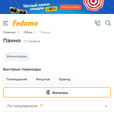
Фильтры
Цена
Главная
Обои
Панно
от
Панно
5 товаров
до
Виниловые
Быстрые переходы
Помещение
Рисунок
Бренд
Бренд
Marburg
Фильтры
По популярности
Основа