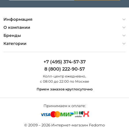
Информация
Политика конфиденциальности
О компании
Гарантия
О компании
Бренды
Оплата и доставка
Контакты
Artelamp
Категории
Установка
Дизайнерам
Maytoni
Люстры
Полезная информация
Odeon Light
Бра
+7 (495) 374-57-37
Новости
St Luce
Торшеры
8 (800) 222-90-57
Вопросы и ответы
Favourite
Настольные лампы
Колл-центр eжедневно,
Наши магазины
Lightstar
Уличные светильники
с 08:00 до 22:00 по Москве
Карта сайта
Citilux
Споты
Прием заказов круглосуточно
Все бренды
Светильники
Принимаем к оплате:
© 2009 – 2026 Интернет-магазин Fedomo