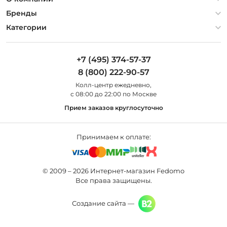
Гарантия
О компании
Бренды
Оплата и доставка
Контакты
Artelamp
Категории
Установка
Дизайнерам
Maytoni
Люстры
Полезная информация
Odeon Light
Бра
+7 (495) 374-57-37
Новости
St Luce
Торшеры
8 (800) 222-90-57
Вопросы и ответы
Favourite
Настольные лампы
Колл-центр eжедневно,
Наши магазины
Lightstar
Уличные светильники
с 08:00 до 22:00 по Москве
Карта сайта
Citilux
Споты
Прием заказов круглосуточно
Все бренды
Светильники
Принимаем к оплате:
© 2009 – 2026 Интернет-магазин Fedomo
Все права защищены.
Создание сайта —