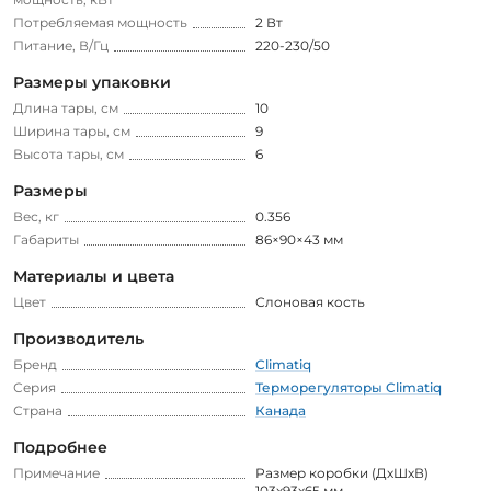
Потребляемая мощность
2 Вт
Питание, В/Гц
220-230/50
Размеры упаковки
Длина тары, см
10
Ширина тары, см
9
Высота тары, см
6
Размеры
Вес, кг
0.356
Габариты
86×90×43 мм
Материалы и цвета
Цвет
Слоновая кость
Производитель
Бренд
Climatiq
Серия
Терморегуляторы Climatiq
Страна
Канада
Подробнее
Примечание
Размер коробки (ДхШхВ)
103х93х65 мм.