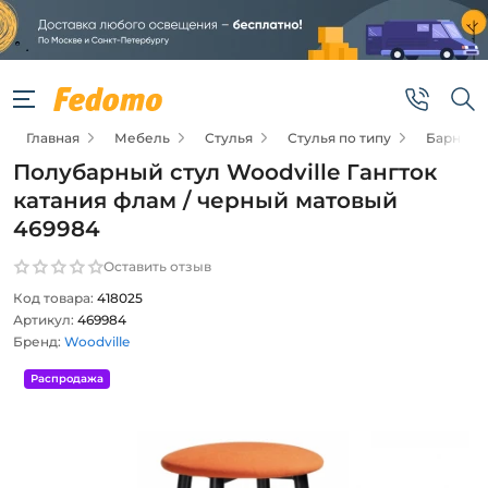
Главная
Мебель
Стулья
Стулья по типу
Барные 
Полубарный стул Woodville Гангток
катания флам / черный матовый
469984
Оставить отзыв
Код товара:
418025
Артикул:
469984
Бренд:
Woodville