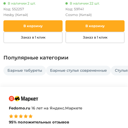
В наличии 2 шт.
В наличии 22 шт.
Код: 552257
Код: 591141
Hesby
(Китай)
Cosmo
(Китай)
В корзину
В корзину
Заказ в 1 клик
Заказ в 1 клик
Популярные категории
Барные табуреты
Барные стулья современные
Стулья
Fedomo.ru
16 лет на Яндекс.Маркете
95% положительных отзывов