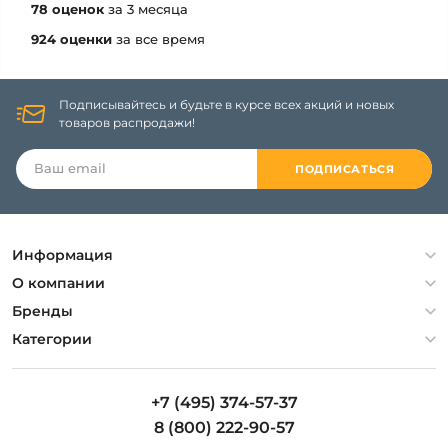
78 оценок
за 3 месяца
924 оценки
за все время
Подписывайтесь и будьте в курсе всех акций и новых
товаров распродажи!
ПОДПИСАТЬСЯ
Информация
Политика конфиденциальности
О компании
Гарантия
О компании
Бренды
Оплата и доставка
Контакты
Artelamp
Категории
Установка
Дизайнерам
Maytoni
Люстры
Полезная информация
Odeon Light
Бра
+7 (495) 374-57-37
Новости
St Luce
Торшеры
8 (800) 222-90-57
Вопросы и ответы
Favourite
Настольные лампы