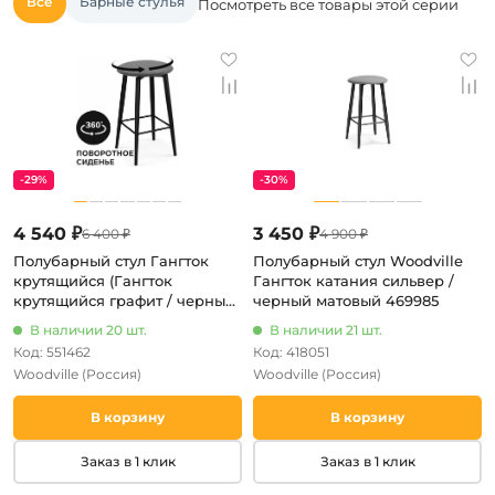
Все
Барные стулья
Посмотреть все товары этой серии
-29%
-30%
4 540 ₽
3 450 ₽
6 400 ₽
4 900 ₽
Полубарный стул Гангток
Полубарный стул Woodville
крутящийся (Гангток
Гангток катания сильвер /
крутящийся графит / черный
черный матовый 469985
матовый) Woodville арт.578583
В наличии 20 шт.
В наличии 21 шт.
Код: 551462
Код: 418051
Woodville
(Россия)
Woodville
(Россия)
В корзину
В корзину
Заказ в 1 клик
Заказ в 1 клик