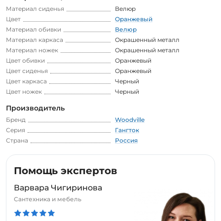
Материал сиденья
Велюр
Цвет
Оранжевый
Материал обивки
Велюр
Материал каркаса
Окрашенный металл
Материал ножек
Окрашенный металл
Цвет обивки
Оранжевый
Цвет сиденья
Оранжевый
Цвет каркаса
Черный
Цвет ножек
Черный
Производитель
Бренд
Woodville
Серия
Гангток
Страна
Россия
Помощь экспертов
Варвара Чигиринова
Сантехника и мебель