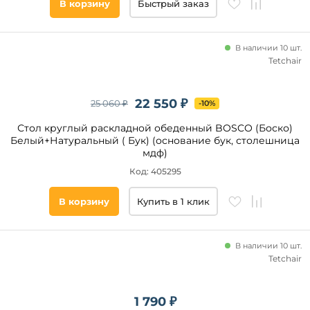
В корзину
Быстрый заказ
фотопечатью
В наличии 10 шт.
Тип
Tetchair
опоры
4
ножки
22 550 ₽
25 060 ₽
-10%
Тумба
Стол круглый раскладной обеденный BOSCO (Боско)
I I-
Белый+Натуральный ( Бук) (основание бук, столешница
образная
мдф)
опора
Код: 405295
Другая
(сложная
форма)
В корзину
Купить в 1 клик
П-
образная
опора
В наличии 10 шт.
О-
Tetchair
Вращение
образная
столешницы
опора
3
Нет
1 790 ₽
ножки