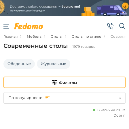
Фильтры
Цена
Главная
Мебель
Столы
Столы по стилю
Современ
от
Современные столы
1979 товаров
до
Обеденные
Журнальные
Фильтры
Подвид
По популярности
Кухонные
столы
В наличии 20 шт.
Журнальные
Dobrin
столы
Компьютерные