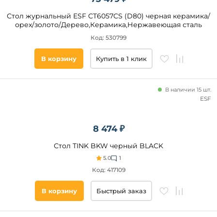
Форма
Трансформер
Стол журнальный ESF CT6057CS (D80) черная керамика/
столешницы
орех/золото/Дерево,Керамика,Нержавеющая сталь
Прямоугольная
Код: 530799
Круглая
В корзину
Купить в 1 клик
Квадратная
Овальная
Нестандартная
В наличии 15 шт.
ESF
Треугольная
Многоугольная
Полуовальная
8 474 ₽
Шестиугольная
Стол TINK BKW черный BLACK
Форма
5.0
1
торца
Код: 417109
Прямая
В корзину
Быстрый заказ
С
изгибом