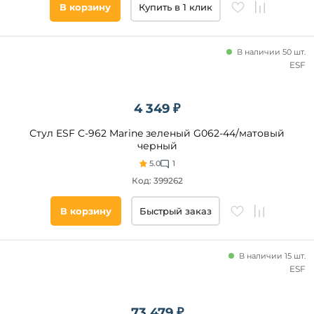
вставка
В корзину
Купить в 1 клик
Подъемно-
раскладной
Телескоп
В наличии 50 шт.
ESF
Микролифт
4 349 ₽
Тип
вставки
Стул ESF C-962 Marine зеленый G062-44/матовый
черный
Боковые
вставки
5.0
1
Код: 399262
Вставка-
бабочка
Цельная
В корзину
Быстрый заказ
вставка
Раскрытая
книга
В наличии 15 шт.
ESF
Центральная
вставка
Выдвижной
торец
73 479 ₽