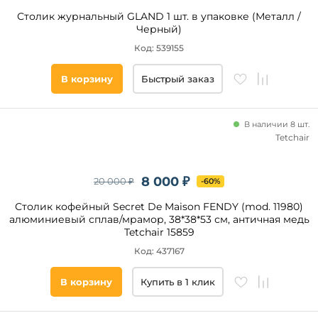
Да
2
Столик журнальный GLAND 1 шт. в упаковке (Металл /
ножки
Черный)
I-
Код: 539155
Наличие
образная
ящика
Прямоугольная
В корзину
Быстрый заказ
опора
Нет
X-
Да
образная
опора
В наличии 8 шт.
Tetchair
6
Наличие
ножек
полки
8 000 ₽
20 000 ₽
-60%
Нет
Столик кофейный Secret De Maison FENDY (mod. 11980)
Да
алюминиевый сплав/мрамор, 38*38*53 см, античная медь
Tetchair 15859
На
Код: 437167
колесиках
В корзину
Купить в 1 клик
Нет
Да