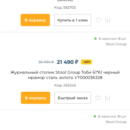
Массив
МДФ
Код: 592703
бука
Сталь
Бук
В корзину
Купить в 1 клик
Дерево
Пластик
Нержавеющая
В наличии 18 шт.
сталь
Stool Group
Шпон
Стекло
21 490 ₽
36 990 ₽
-42%
Цвет
Массив
Журнальный столик Stool Group Тоби 61*61 черный
Белый
Массив
мрамор сталь золото УТ000036328
березы
Черный
Код: 452242
Алюминий
Серый
Массив
Прозрачный
В корзину
Быстрый заказ
бука
Светлое
Массив
дерево
дерева
В наличии 39 шт.
Бежевый
Stool Group
Золотой