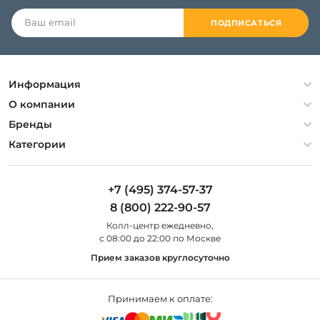
ПОДПИСАТЬСЯ
Информация
Политика конфиденциальности
О компании
Гарантия
О компании
Бренды
Оплата и доставка
Контакты
Artelamp
Категории
Установка
Дизайнерам
Maytoni
Люстры
Полезная информация
Odeon Light
Бра
+7 (495) 374-57-37
Новости
St Luce
Торшеры
8 (800) 222-90-57
Вопросы и ответы
Favourite
Настольные лампы
Колл-центр eжедневно,
Наши магазины
Lightstar
Уличные светильники
с 08:00 до 22:00 по Москве
Карта сайта
Citilux
Споты
Прием заказов круглосуточно
Все бренды
Светильники
Принимаем к оплате: