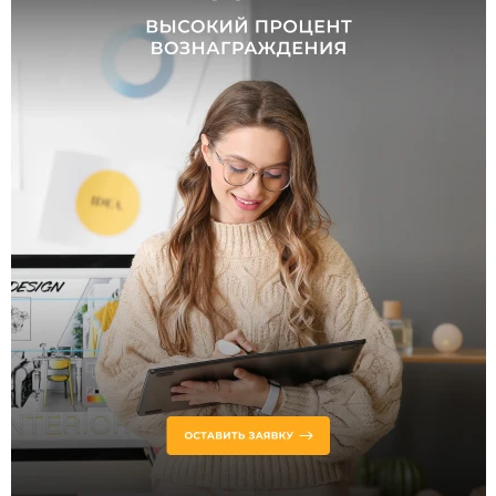
Длина
стола,
см
Длина стола
в
разложенном
виде, см
Материал
столешницы
ЛДСП
Стекло
МДФ
Керамика
Керамогранит
Металл
Шпон