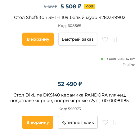
5 508 ₽
6 120 ₽
-10%
Стол Sheffilton SHT-T109 белый муар 4282349902
Код: 608565
В корзину
Быстрый заказ
В наличии 14 шт.
Dikline
52 490 ₽
Стол DikLine DKS140 керамика PANDORA глянец,
подстолье черное, опоры черные (2уп.) 00-00081185
Код: 595973
В корзину
Купить в 1 клик