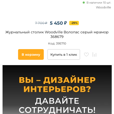
В наличии 10 шт.
Закругленные
Woodville
углы
Нет
5 450 ₽
7 700 ₽
-29%
Да
Журнальный столик Woodville Волопас серый мрамор
368679
Угловой
Код: 395710
Нет
В корзину
Купить в 1 клик
Да
Высота
стола,
см
Ширина
стола,
см