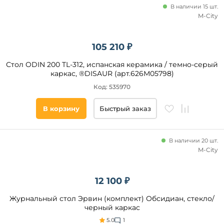
В наличии 15 шт.
M-City
Максимальная
нагрузка, кг
105 210 ₽
Регулировка
Стол ODIN 200 TL-312, испанская керамика / темно-серый
высоты
каркас, ®DISAUR (арт.626М05798)
стола
Код: 535970
Все
В корзину
Быстрый заказ
фильтры
В наличии 20 шт.
M-City
Подобрать
товары
12 100 ₽
Журнальный стол Эрвин (комплект) Обсидиан, стекло/
черный каркас
5.0
1