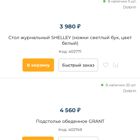
В наличии 5 шт.
AllConsoles
Dobrin
Cosmo
Notta
3 980 ₽
Тип
Garda
Decor
Стол журнальный SHELLEY (ножки светлый бук, цвет
Нераскладной
белый)
ESF
Раскладной
Код: 402771
Калифорния
Складной
Sheffilton
В корзину
Быстрый заказ
Сервировочный
IST-
CASA
Трансформер
LEVE
В наличии 20 шт.
Dobrin
Механизм
трансформации
4 560 ₽
Боковые
вставки
Подстолье обеденное GRANT
Бабочка
Код: 402749
Центральная