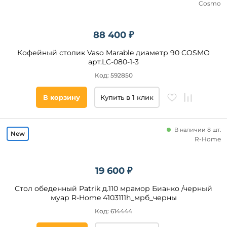
Cosmo
88 400 ₽
Кофейный столик Vaso Marable диаметр 90 COSMO
арт.LC-080-1-3
Код: 592850
В корзину
Купить в 1 клик
В наличии 8 шт.
R-Home
19 600 ₽
Стол обеденный Patrik д.110 мрамор Бианко /черный
муар R-Home 4103111h_мрб_черны
Код: 614444