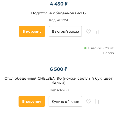
столы
4 450 ₽
Консольные
Подстолье обеденное GREG
столы
Код: 402751
Туалетные
столы
Банкетные
В корзину
Быстрый заказ
столы
Новинка
Барные
столы
В наличии 20 шт.
Новинка
Dobrin
Столы
на
тумбе
Бренд
Подстолья
6 500 ₽
Stool
Стол обеденный CHELSEA`90 (ножки светлый бук, цвет
Group
белый)
ОГОГО
Код: 402780
Обстановочка!
M-
В корзину
Купить в 1 клик
City
Woodville
Dikline