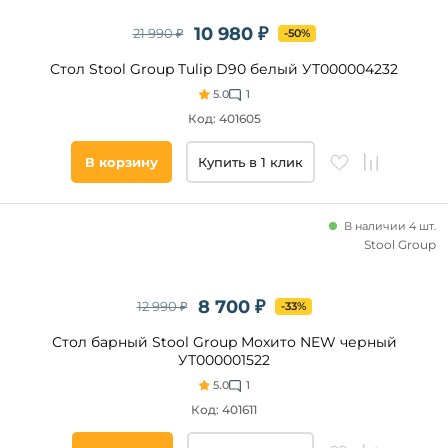
Коричневый
10 980 ₽
21 990 ₽
-50%
Темное
Оттенок
дерево
Стол Stool Group Tulip D90 белый УТ000004232
Белый
мрамор
5.0
1
Цвет
столешницы
Код: 401605
Мрамор
Орех
В корзину
Купить в 1 клик
Цвет
Графит
подстолья
Черный
мрамор
В наличии 4 шт.
Цвет
Stool Group
ножек
Поверхность
8 700 ₽
12 990 ₽
-33%
Матовая
Стол барный Stool Group Мохито NEW черный
УТ000001522
Глянцевая
5.0
1
Прозрачная
Код: 401611
Зеркальная
С