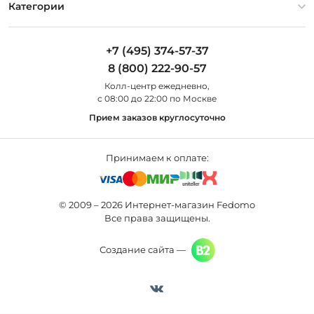
Оплата и доставка
Контакты
Artelamp
Категории
Установка
Дизайнерам
Maytoni
Люстры
Полезная информация
Odeon Light
Бра
+7 (495) 374-57-37
Новости
St Luce
Торшеры
8 (800) 222-90-57
Вопросы и ответы
Favourite
Настольные лампы
Колл-центр eжедневно,
Наши магазины
Lightstar
Уличные светильники
с 08:00 до 22:00 по Москве
Карта сайта
Citilux
Споты
Прием заказов круглосуточно
Все бренды
Светильники
Принимаем к оплате:
© 2009 – 2026 Интернет-магазин Fedomo
Все права защищены.
Создание сайта —