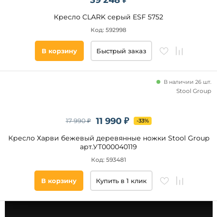
39 248 ₽
до
Кресло CLARK серый ESF 5752
Код: 592998
В корзину
Быстрый заказ
Глубина,
В наличии 26 шт.
см
Stool Group
от
11 990 ₽
17 990 ₽
-33%
до
Кресло Харви бежевый деревянные ножки Stool Group
арт.УТ000040119
Код: 593481
В корзину
Купить в 1 клик
Высота
спинки,
см