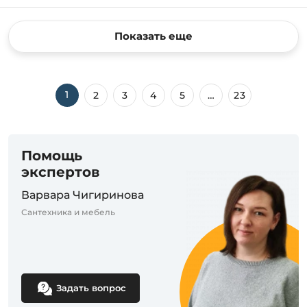
Показать еще
1
2
3
4
5
…
23
Помощь
экспертов
Варвара Чигиринова
Сантехника и мебель
Задать вопрос