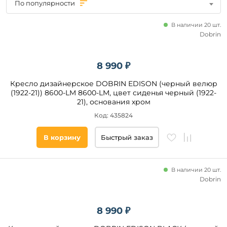
По популярности
Decor
Cosmo
В наличии 20 шт.
Tetchair
Dobrin
Leset
ESF
8 990 ₽
Bradex
Цвет
Home
Кресло дизайнерское DOBRIN EDISON (черный велюр
(1922-21)) 8600-LM 8600-LM, цвет сиденья черный (1922-
M-
Серый
21), основания хром
City
Бежевый
La
Код: 435824
Forma
Коричневый
(ex
В корзину
Быстрый заказ
Julia
Зеленый
Grup)
Черный
Mebelik
Белый
В наличии 20 шт.
Everprof
Dobrin
Темно-
Cosmo
серый
RED
Синий
Sheffilton
8 990 ₽
Голубой
Наличие