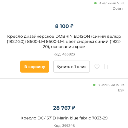
В наличии 5 шт.
Велюр
Dobrin
Рогожка
Ткань
8 100 ₽
Экокожа
Шенилл
Кресло дизайнерское DOBRIN EDISON (синий велюр
(1922-20)) 8600-LM 8600-LM, цвет сиденья синий (1922-
Полиэстер
20), основания хром
Букле
Код: 435823
Замша
Искусственная
В корзину
Купить в 1 клик
замша
Материал
Микровельвет
ножек
В наличии 15 шт.
Нейлон
ESF
Металл
Микровелюр
Пластик
Пресованная
кожа
Дерево
28 767 ₽
Вельвет
Сталь
Кресло DС-1571D Marin blue fabric 7033-29
Массив
Код: 399246