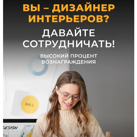
от
до
Стиль
Современный
Классический
Скандинавский
Хай-
тек
Модерн