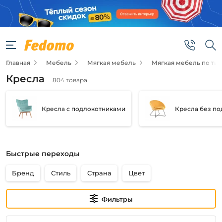
Фильтры
Цена
Главная
Мебель
Мягкая мебель
Мягкая мебель по тип
от
Кресла
804 товара
до
Кресла с подлокотниками
Кресла без по
Быстрые переходы
Бренд
Бренд
Стиль
Страна
Цвет
Лига
Диванов
Stool
Фильтры
Group
Garda