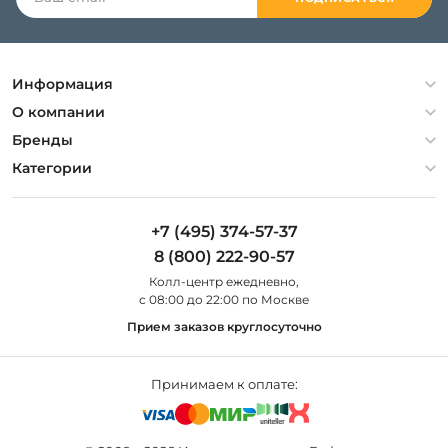
Информация
Политика конфиденциальности
О компании
Гарантия
О компании
Бренды
Оплата и доставка
Контакты
Artelamp
Категории
Установка
Дизайнерам
Maytoni
Люстры
Полезная информация
Odeon Light
Бра
+7 (495) 374-57-37
Новости
St Luce
Торшеры
8 (800) 222-90-57
Вопросы и ответы
Favourite
Настольные лампы
Колл-центр eжедневно,
Наши магазины
Lightstar
Уличные светильники
с 08:00 до 22:00 по Москве
Карта сайта
Citilux
Споты
Прием заказов круглосуточно
Все бренды
Светильники
Принимаем к оплате: