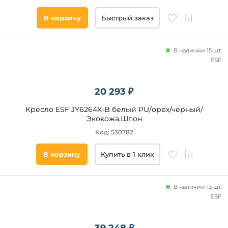
Бук
Массив
В корзину
Быстрый заказ
дерева
Массив
бука
В наличии 15 шт.
Ширина,
Ясень
ESF
см
Алюминий
от
20 293 ₽
Кресло ESF JY6264X-B белый PU/орех/черный/
до
Экокожа,Шпон
Код: 530782
В корзину
Купить в 1 клик
Высота,
В наличии 13 шт.
см
ESF
от