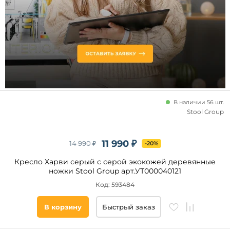
Страна
Россия
Китай
Испания
Индонезия
Индия
Беларусь
Италия
В наличии 56 шт.
Stool Group
Наличие
11 990 ₽
14 990 ₽
-20%
Кресло Харви серый с серой экокожей деревянные
Все
ножки Stool Group арт.УТ000040121
фильтры
Код: 593484
В корзину
Быстрый заказ
Подобрать
товары