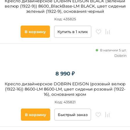
Кресло дизайнерское DOBRIN EDISON BLACK (зеленый
Желтый
подлокотников
велюр (1922-9)) 8600_BlackBase-LM BLACK, цвет сиденья
Светло-
зеленый (1922-9), основания черный
коричневый
Да
Код: 435825
Оранжевый
Нет
Светло-
В корзину
Купить в 1 клик
серый
Тип
Бирюзовый
сиденья
В наличии 5 шт.
Мягкое
Dobrin
Регулировка
8 990 ₽
высоты
сидения
Кресло дизайнерское DOBRIN EDISON (розовый велюр
(1922-16)) 8600-LM 8600-LM, цвет сиденья розовый (1922-
Да
16), основания хром
Нет
Код: 435821
В корзину
Быстрый заказ
Материал
обивки