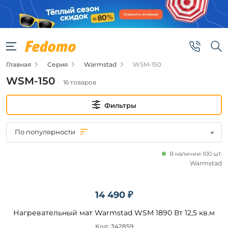
Фильтры
Цена
Главная
Серия
Warmstad
WSM-150
от
WSM-150
16 товаров
до
Фильтры
По популярности
В наличии 100 шт.
Бренд
Warmstad
Warmstad
14 490 ₽
Нагревательный мат Warmstad WSM 1890 Вт 12,5 кв.м
Наличие
Код: 342859