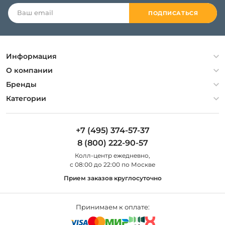
ПОДПИСАТЬСЯ
Информация
Политика конфиденциальности
О компании
Гарантия
О компании
Бренды
Оплата и доставка
Контакты
Artelamp
Категории
Установка
Дизайнерам
Maytoni
Люстры
Полезная информация
Odeon Light
Бра
+7 (495) 374-57-37
Новости
St Luce
Торшеры
8 (800) 222-90-57
Вопросы и ответы
Favourite
Настольные лампы
Колл-центр eжедневно,
Наши магазины
Lightstar
Уличные светильники
с 08:00 до 22:00 по Москве
Карта сайта
Citilux
Споты
Прием заказов круглосуточно
Все бренды
Светильники
Принимаем к оплате: