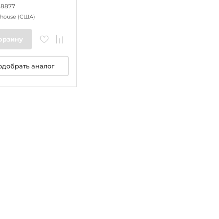
48877
ghouse
(США)
орзину
одобрать аналог