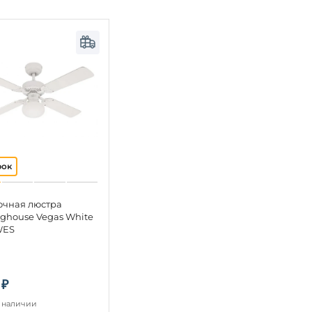
очная люстра
ghouse Vegas White
WES
 ₽
в наличии