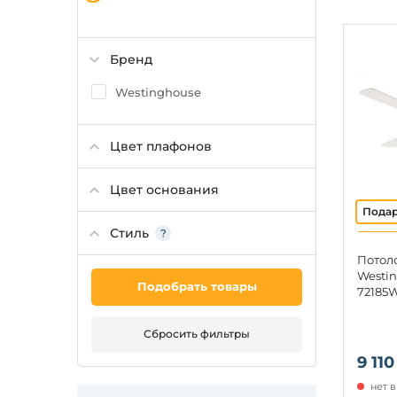
Бренд
Westinghouse
Цвет плафонов
Цвет основания
Стиль
Потол
Westin
Подобрать товары
72185
Сбросить фильтры
9 110
нет 