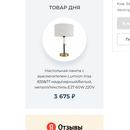
Код: 3
ТОВАР ДНЯ
Westin
В к
П
Настольная лампа с
выключателем Lumion Irisa
8358/1T медь/черный/белый,
металл/текстиль E27 60W 220V
3 675 ₽