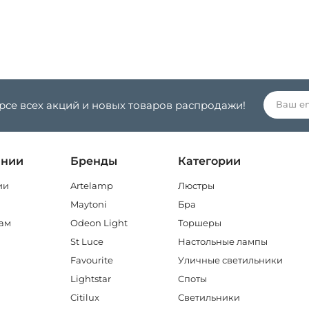
урсе всех акций и новых товаров распродажи!
ании
Бренды
Категории
ии
Artelamp
Люстры
Maytoni
Бра
ам
Odeon Light
Торшеры
St Luce
Настольные лампы
Favourite
Уличные светильники
Lightstar
Споты
Citilux
Светильники