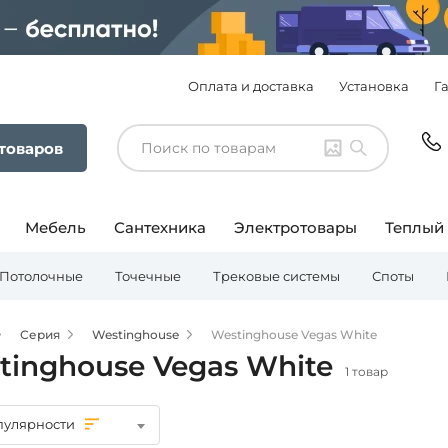
Оплата и доставка
Установка
Г
 товаров
Мебель
Сантехника
Электротовары
Теплый
Потолочные
Точечные
Трековые системы
Споты
Серия
Westinghouse
Westinghouse Vegas White
tinghouse Vegas White
1 товар
пулярности