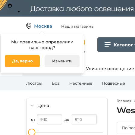
Москва
Наши магазины
Мы правильно определили
Каталог
ваш город?
Гипермаркет товаров для дома
Да, верно
Изменить
Освещение для дома
Уличное освещение
Люстры
Бра
Настенные
Подвесные
Главная
Цена
Wes
от
до
По по