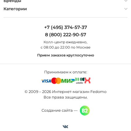
О компании
Бренды
Оплата и доставка
Контакты
Artelamp
Категории
Установка
Дизайнерам
Maytoni
Люстры
Полезная информация
Odeon Light
Бра
+7 (495) 374-57-37
Новости
St Luce
Торшеры
8 (800) 222-90-57
Вопросы и ответы
Favourite
Настольные лампы
Колл-центр eжедневно,
Наши магазины
Lightstar
Уличные светильники
с 08:00 до 22:00 по Москве
Карта сайта
Citilux
Споты
Прием заказов круглосуточно
Все бренды
Светильники
Принимаем к оплате:
© 2009 – 2026 Интернет-магазин Fedomo
Все права защищены.
Создание сайта —