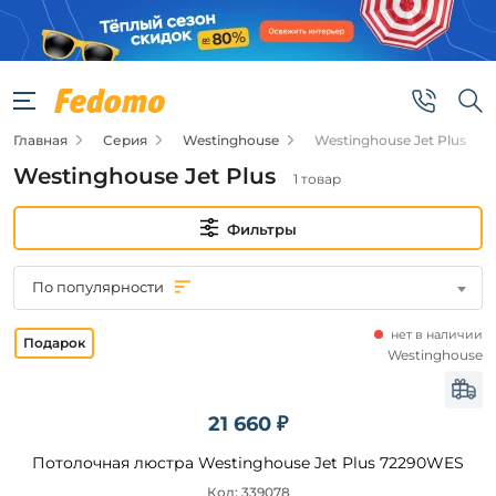
Фильтры
Цена
Главная
Серия
Westinghouse
Westinghouse Jet Plus
от
Westinghouse Jet Plus
1 товар
до
Фильтры
По популярности
нет в наличии
Бренд
Westinghouse
Westinghouse
21 660 ₽
Потолочная люстра Westinghouse Jet Plus 72290WES
Цвет
плафонов
Код: 339078