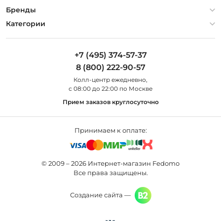
Гарантия
О компании
Бренды
Оплата и доставка
Контакты
Artelamp
Категории
Установка
Дизайнерам
Maytoni
Люстры
Полезная информация
Odeon Light
Бра
+7 (495) 374-57-37
Новости
St Luce
Торшеры
8 (800) 222-90-57
Вопросы и ответы
Favourite
Настольные лампы
Колл-центр eжедневно,
Наши магазины
Lightstar
Уличные светильники
с 08:00 до 22:00 по Москве
Карта сайта
Citilux
Споты
Прием заказов круглосуточно
Все бренды
Светильники
Принимаем к оплате:
© 2009 – 2026 Интернет-магазин Fedomo
Все права защищены.
Создание сайта —