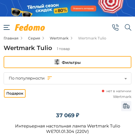
Фильтры
Цена
Главная
Серия
Wertmark
Wertmark Tulio
от
Wertmark Tulio
1 товар
до
Фильтры
По популярности
нет в наличии
Бренд
Wertmark
Wertmark
37 069 ₽
Цвет
Интерьерная настольная лампа Wertmark Tulio
плафонов
WE701.01.304 (220V)