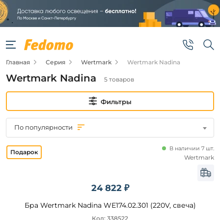
Фильтры
Цена
Главная
Серия
Wertmark
Wertmark Nadina
от
Wertmark Nadina
5 товаров
до
Фильтры
По популярности
В наличии 7 шт.
Бренд
Wertmark
Wertmark
24 822 ₽
Цвет
Бра Wertmark Nadina WE174.02.301 (220V, свеча)
основания
Код: 338522