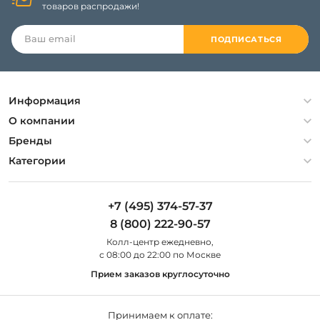
товаров распродажи!
ПОДПИСАТЬСЯ
Информация
Политика конфиденциальности
О компании
Гарантия
О компании
Бренды
Оплата и доставка
Контакты
Artelamp
Категории
Установка
Дизайнерам
Maytoni
Люстры
Полезная информация
Odeon Light
Бра
+7 (495) 374-57-37
Новости
St Luce
Торшеры
8 (800) 222-90-57
Вопросы и ответы
Favourite
Настольные лампы
Колл-центр eжедневно,
Наши магазины
Lightstar
Уличные светильники
с 08:00 до 22:00 по Москве
Карта сайта
Citilux
Споты
Прием заказов круглосуточно
Все бренды
Светильники
Принимаем к оплате: