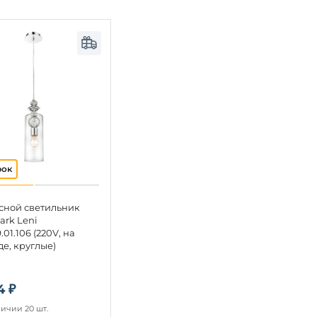
сной светильник
ark Leni
01.106 (220V, на
е, круглые)
4 ₽
личии 20 шт.