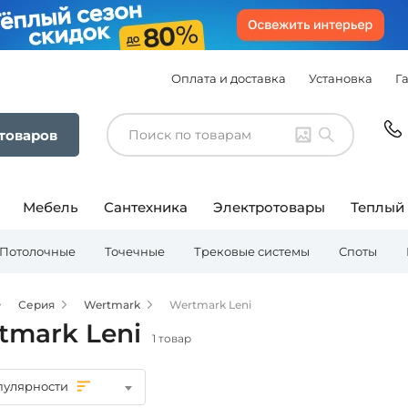
Оплата и доставка
Установка
Г
 товаров
Мебель
Сантехника
Электротовары
Теплый
Потолочные
Точечные
Трековые системы
Споты
Серия
Wertmark
Wertmark Leni
tmark Leni
1 товар
пулярности