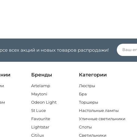
урсе всех акций и новых товаров распродажи!
ании
Бренды
Категории
ии
Artelamp
Люстры
Maytoni
Бра
ам
Odeon Light
Торшеры
St Luce
Настольные лампы
Favourite
Уличные светильники
Lightstar
Споты
Citilux
Светильники