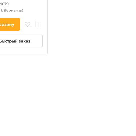
39679
rk
(Германия)
орзину
Быстрый заказ