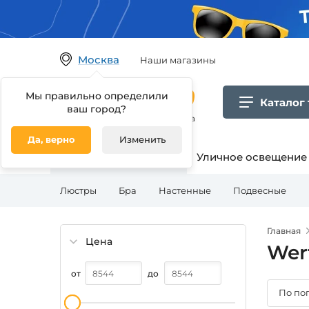
Москва
Наши магазины
Мы правильно определили
Каталог
ваш город?
Гипермаркет товаров для дома
Да, верно
Изменить
Освещение для дома
Уличное освещение
Люстры
Бра
Настенные
Подвесные
Главная
Цена
Wer
от
до
По по