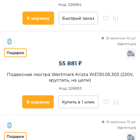
Код: 526954
Цвет
основания
В корзину
Быстрый заказ
Стиль
В наличии 10 шт.
Wertmark
Наличие
55 881 ₽
Подобрать
товары
Подвесная люстра Wertmark Krista WE130.05.303 (220V,
хрусталь, на цепи)
Код: 526953
В корзину
Купить в 1 клик
В наличии 15 шт.
Wertmark