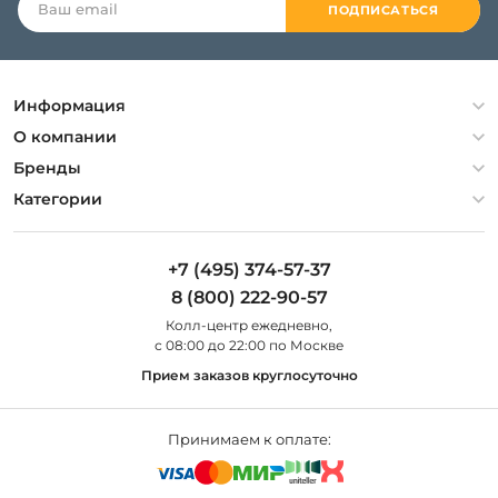
ПОДПИСАТЬСЯ
Информация
Политика конфиденциальности
О компании
Гарантия
О компании
Бренды
Оплата и доставка
Контакты
Artelamp
Категории
Установка
Дизайнерам
Maytoni
Люстры
Полезная информация
Odeon Light
Бра
+7 (495) 374-57-37
Новости
St Luce
Торшеры
8 (800) 222-90-57
Вопросы и ответы
Favourite
Настольные лампы
Колл-центр eжедневно,
Наши магазины
Lightstar
Уличные светильники
с 08:00 до 22:00 по Москве
Карта сайта
Citilux
Споты
Прием заказов круглосуточно
Все бренды
Светильники
Принимаем к оплате: