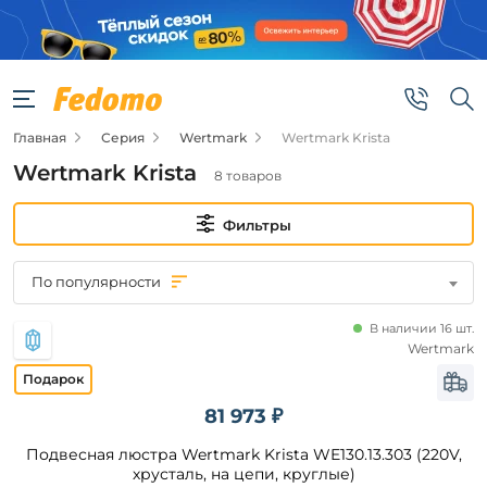
Фильтры
Цена
Главная
Серия
Wertmark
Wertmark Krista
от
Wertmark Krista
8 товаров
до
Фильтры
По популярности
В наличии 16 шт.
Бренд
Wertmark
Wertmark
81 973 ₽
Подвесная люстра Wertmark Krista WE130.13.303 (220V,
Цвет
плафонов
хрусталь, на цепи, круглые)