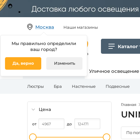
Москва
Наши магазины
Мы правильно определили
Каталог
ваш город?
Гипермаркет товаров для дома
Да, верно
Изменить
Освещение для дома
Уличное освещение
Люстры
Бра
Настенные
Подвесные
Главная
Цена
UNI
от
до
По по