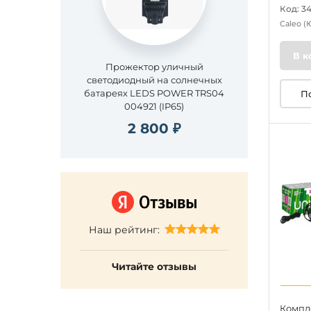
Код: 3
Caleo
(
В к
Прожектор уличный
светодиодный на солнечных
батареях LEDS POWER TRS04
П
004921 (IP65)
2 800 ₽
Наш рейтинг:
Читайте отзывы
Компл