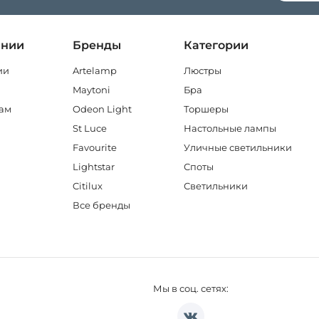
ании
Бренды
Категории
ии
Artelamp
Люстры
Maytoni
Бра
ам
Odeon Light
Торшеры
St Luce
Настольные лампы
Favourite
Уличные светильники
Lightstar
Споты
Citilux
Светильники
Все бренды
Мы в соц. сетях: