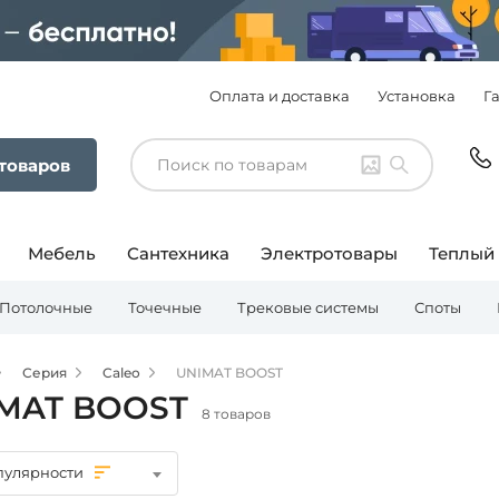
Оплата и доставка
Установка
Г
 товаров
Мебель
Сантехника
Электротовары
Теплый
Потолочные
Точечные
Трековые системы
Споты
Серия
Caleo
UNIMAT BOOST
MAT BOOST
8 товаров
пулярности