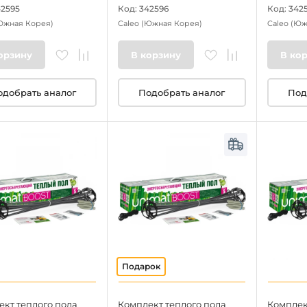
42595
Код: 342596
Код: 342
Южная Корея)
Caleo
(Южная Корея)
Caleo
(Юж
орзину
В корзину
В ко
одобрать аналог
Подобрать аналог
Под
ект теплого пола
Комплект теплого пола
Комплек