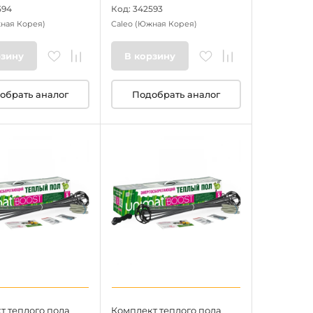
594
Код: 342593
ная Корея)
Caleo
(Южная Корея)
рзину
В корзину
обрать аналог
Подобрать аналог
т теплого пола
Комплект теплого пола