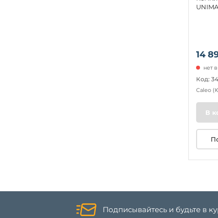
UNIMA
14 8
нет 
Код: 3
Caleo
(
В к
П
Подписывайтесь и будьте в к