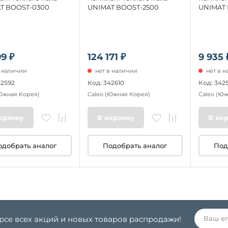
T BOOST-0300
UNIMAT BOOST-2500
UNIMAT 
99 ₽
124 171 ₽
9 935 
в наличии
нет в наличии
нет в 
42592
Код: 342610
Код: 3425
Южная Корея)
Caleo
(Южная Корея)
Caleo
(Юж
орзину
В корзину
В ко
одобрать аналог
Подобрать аналог
Под
урсе всех акций и новых товаров распродажи!