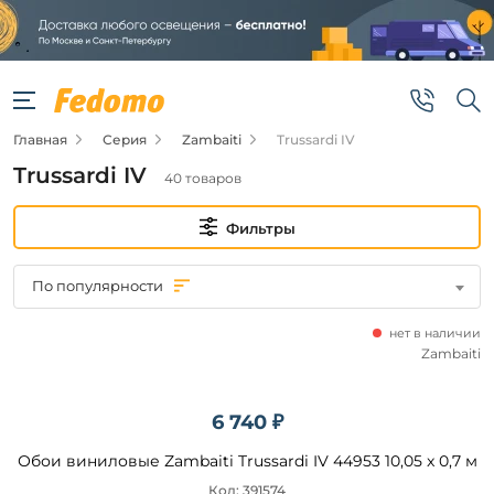
Фильтры
Цена
Главная
Серия
Zambaiti
Trussardi IV
от
Trussardi IV
40 товаров
до
Фильтры
По популярности
нет в наличии
Бренд
Zambaiti
Zambaiti
6 740 ₽
Обои виниловые Zambaiti Trussardi IV 44953 10,05 x 0,7 м
Подобрать
Код: 391574
товары