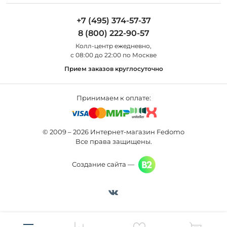
Maytoni
Люстры
Полезная информация
Odeon Light
Бра
+7 (495) 374-57-37
Новости
St Luce
Торшеры
8 (800) 222-90-57
Вопросы и ответы
Favourite
Настольные лампы
Колл-центр eжедневно,
Наши магазины
Lightstar
Уличные светильники
с 08:00 до 22:00 по Москве
Карта сайта
Citilux
Споты
Прием заказов круглосуточно
Все бренды
Светильники
Принимаем к оплате:
© 2009 – 2026 Интернет-магазин Fedomo
Все права защищены.
Создание сайта —