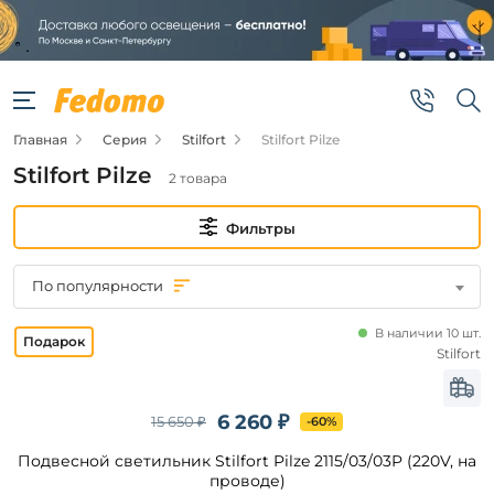
Фильтры
Цена
Главная
Серия
Stilfort
Stilfort Pilze
от
Stilfort Pilze
2 товара
до
Фильтры
По популярности
В наличии 10 шт.
Бренд
Stilfort
Stilfort
6 260 ₽
15 650 ₽
-60%
Подвесной светильник Stilfort Pilze 2115/03/03P (220V, на
Цвет
плафонов
проводе)