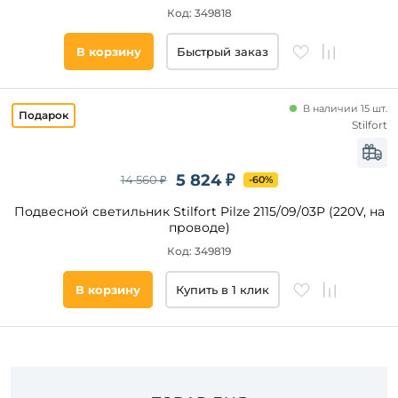
Код: 349818
Цвет
основания
В корзину
Быстрый заказ
Стиль
В наличии 15 шт.
Stilfort
Наличие
5 824 ₽
14 560 ₽
-60%
Подобрать
товары
Подвесной светильник Stilfort Pilze 2115/09/03P (220V, на
проводе)
Код: 349819
В корзину
Купить в 1 клик