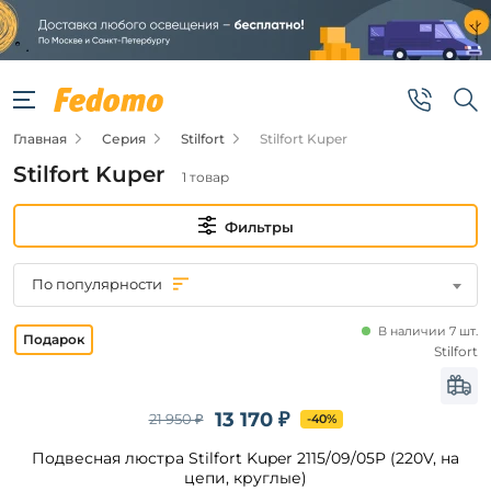
Фильтры
Цена
Главная
Серия
Stilfort
Stilfort Kuper
от
Stilfort Kuper
1 товар
до
Фильтры
По популярности
В наличии 7 шт.
Бренд
Stilfort
Stilfort
13 170 ₽
21 950 ₽
-40%
Подвесная люстра Stilfort Kuper 2115/09/05P (220V, на
Цвет
плафонов
цепи, круглые)