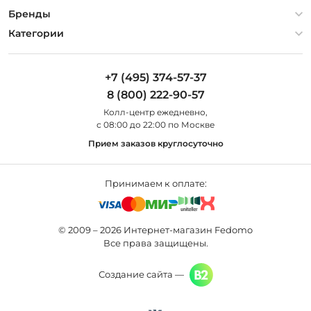
Гарантия
О компании
Бренды
Оплата и доставка
Контакты
Artelamp
Категории
Установка
Дизайнерам
Maytoni
Люстры
Полезная информация
Odeon Light
Бра
+7 (495) 374-57-37
Новости
St Luce
Торшеры
8 (800) 222-90-57
Вопросы и ответы
Favourite
Настольные лампы
Колл-центр eжедневно,
Наши магазины
Lightstar
Уличные светильники
с 08:00 до 22:00 по Москве
Карта сайта
Citilux
Споты
Прием заказов круглосуточно
Все бренды
Светильники
Принимаем к оплате:
© 2009 – 2026 Интернет-магазин Fedomo
Все права защищены.
Создание сайта —