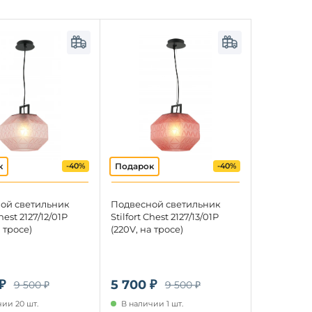
-40%
-40%
ой светильник
Подвесной светильник
Chest 2127/12/01P
Stilfort Chest 2127/13/01P
 тросе)
(220V, на тросе)
₽
5 700 ₽
9 500 ₽
9 500 ₽
ии 20 шт.
В наличии 1 шт.