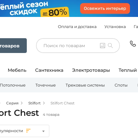
Оплата и доставка
Установка
Г
 товаров
Мебель
Сантехника
Электротовары
Теплый
Потолочные
Точечные
Трековые системы
Споты
Серия
Stilfort
Stilfort Chest
fort Chest
4 товара
пулярности