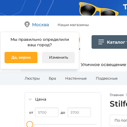
Москва
Наши магазины
Мы правильно определили
Каталог
ваш город?
Гипермаркет товаров для дома
Да, верно
Изменить
Освещение для дома
Уличное освещение
Люстры
Бра
Настенные
Подвесные
Главная
Цена
Stil
от
до
По по