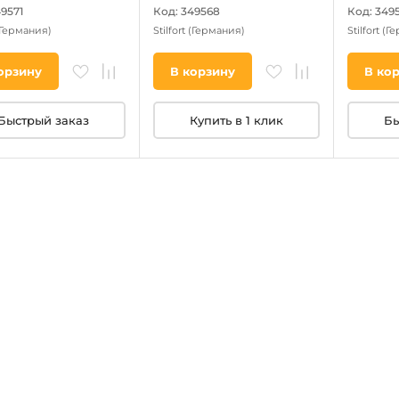
49571
Код: 349568
Код: 349
(Германия)
Stilfort
(Германия)
Stilfort
(Ге
орзину
В корзину
В ко
Быстрый заказ
Купить в 1 клик
Бы