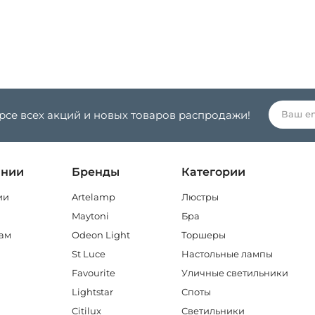
урсе всех акций и новых товаров распродажи!
ании
Бренды
Категории
ии
Artelamp
Люстры
Maytoni
Бра
ам
Odeon Light
Торшеры
St Luce
Настольные лампы
Favourite
Уличные светильники
Lightstar
Споты
Citilux
Светильники