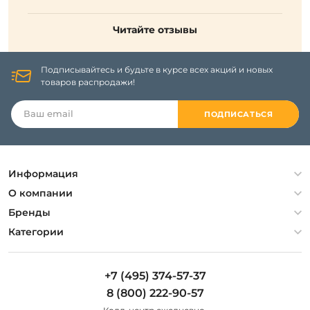
Читайте отзывы
Подписывайтесь и будьте в курсе всех акций и новых
товаров распродажи!
ПОДПИСАТЬСЯ
Информация
Политика конфиденциальности
О компании
Гарантия
О компании
Бренды
Оплата и доставка
Контакты
Artelamp
Категории
Установка
Дизайнерам
Maytoni
Люстры
Полезная информация
Odeon Light
Бра
+7 (495) 374-57-37
Новости
St Luce
Торшеры
8 (800) 222-90-57
Вопросы и ответы
Favourite
Настольные лампы