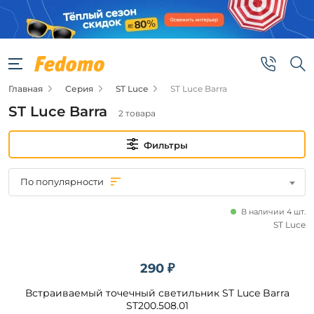
Фильтры
Цена
Главная
Серия
ST Luce
ST Luce Barra
от
ST Luce Barra
2 товара
до
Фильтры
По популярности
В наличии 4 шт.
Бренд
ST Luce
ST
Luce
290 ₽
Встраиваемый точечный светильник ST Luce Barra
Цвет
ST200.508.01