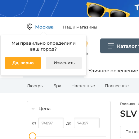
Москва
Наши магазины
Мы правильно определили
Каталог
ваш город?
Гипермаркет товаров для дома
Да, верно
Изменить
Освещение для дома
Уличное освещение
Люстры
Бра
Настенные
Подвесные
Главная
Цена
SLV
от
до
По по