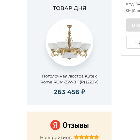
Код: 3
ТОВАР ДНЯ
Slv
(Гер
В к
П
Потолочная люстра Kutek
Roma ROM-ZW-8+1(P) (220V)
263 456 ₽
Наш рейтинг: