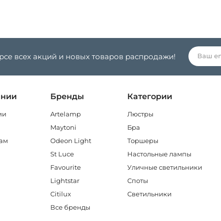
урсе всех акций и новых товаров распродажи!
ании
Бренды
Категории
ии
Artelamp
Люстры
Maytoni
Бра
ам
Odeon Light
Торшеры
St Luce
Настольные лампы
Favourite
Уличные светильники
Lightstar
Споты
Citilux
Светильники
Все бренды