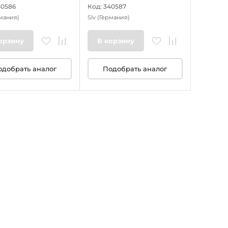
40586
Код: 340587
мания)
Slv
(Германия)
орзину
В корзину
одобрать аналог
Подобрать аналог