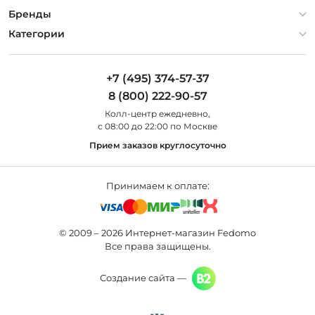
Гарантия
О компании
Бренды
Оплата и доставка
Контакты
Artelamp
Категории
Установка
Дизайнерам
Maytoni
Люстры
Полезная информация
Odeon Light
Бра
+7 (495) 374-57-37
Новости
St Luce
Торшеры
8 (800) 222-90-57
Вопросы и ответы
Favourite
Настольные лампы
Колл-центр eжедневно,
Наши магазины
Lightstar
Уличные светильники
с 08:00 до 22:00 по Москве
Карта сайта
Citilux
Споты
Прием заказов круглосуточно
Все бренды
Светильники
Принимаем к оплате:
© 2009 – 2026 Интернет-магазин Fedomo
Все права защищены.
Создание сайта —