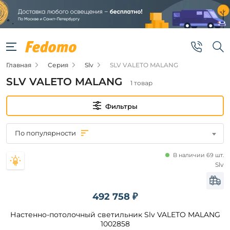
Фильтры
Цена
Главная
Серия
Slv
SLV VALETO MALANG
от
SLV VALETO MALANG
1 товар
до
Фильтры
По популярности
В наличии 69 шт.
Бренд
Slv
Slv
492 758 ₽
Настенно-потолочный светильник Slv VALETO MALANG
Цвет
плафонов
1002858