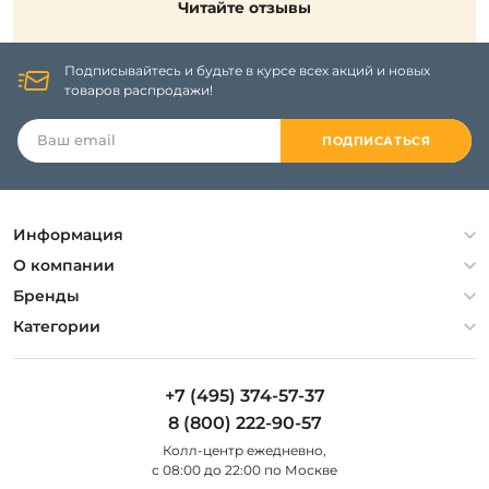
Читайте отзывы
Подписывайтесь и будьте в курсе всех акций и новых
товаров распродажи!
ПОДПИСАТЬСЯ
Информация
Политика конфиденциальности
О компании
Гарантия
О компании
Бренды
Оплата и доставка
Контакты
Artelamp
Категории
Установка
Дизайнерам
Maytoni
Люстры
Полезная информация
Odeon Light
Бра
+7 (495) 374-57-37
Новости
St Luce
Торшеры
8 (800) 222-90-57
Вопросы и ответы
Favourite
Настольные лампы
Колл-центр eжедневно,
Наши магазины
Lightstar
Уличные светильники
с 08:00 до 22:00 по Москве
Карта сайта
Citilux