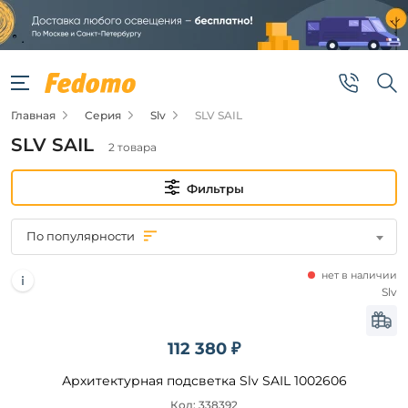
Фильтры
Цена
Главная
Серия
Slv
SLV SAIL
от
SLV SAIL
2 товара
до
Фильтры
По популярности
нет в наличии
Бренд
Slv
Slv
112 380 ₽
Цвет
Архитектурная подсветка Slv SAIL 1002606
плафонов
Код: 338392