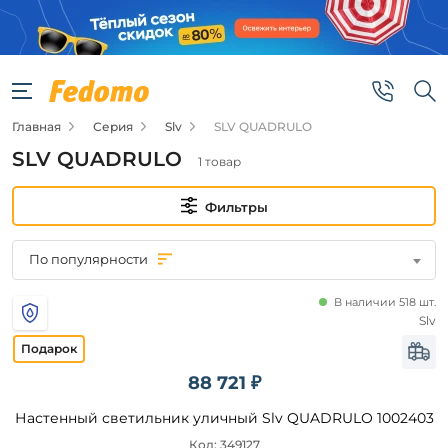
Фильтры
Цена
Главная
Серия
Slv
SLV QUADRULO
от
SLV QUADRULO
1 товар
до
Фильтры
По популярности
В наличии 518 шт.
Бренд
Slv
Slv
88 721 ₽
Настенный светильник уличный Slv QUADRULO 1002403
Цвет
плафонов
Код: 349127