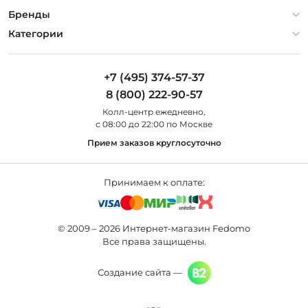
Гарантия
О компании
Бренды
Оплата и доставка
Контакты
Artelamp
Категории
Установка
Дизайнерам
Maytoni
Люстры
Полезная информация
Odeon Light
Бра
+7 (495) 374-57-37
Новости
St Luce
Торшеры
8 (800) 222-90-57
Вопросы и ответы
Favourite
Настольные лампы
Колл-центр eжедневно,
Наши магазины
Lightstar
Уличные светильники
с 08:00 до 22:00 по Москве
Карта сайта
Citilux
Споты
Прием заказов круглосуточно
Все бренды
Светильники
Принимаем к оплате:
© 2009 – 2026 Интернет-магазин Fedomo
Все права защищены.
Создание сайта —