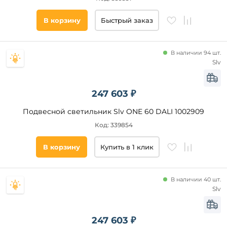
Цвет
В корзину
Быстрый заказ
основания
Стиль
В наличии 94 шт.
Slv
Наличие
247 603 ₽
Подобрать
Подвесной светильник Slv ONE 60 DALI 1002909
товары
Код: 339854
В корзину
Купить в 1 клик
В наличии 40 шт.
Slv
247 603 ₽