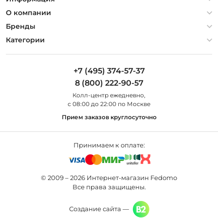
Политика конфиденциальности
О компании
Гарантия
О компании
Бренды
Оплата и доставка
Контакты
Artelamp
Категории
Установка
Дизайнерам
Maytoni
Люстры
Полезная информация
Odeon Light
Бра
+7 (495) 374-57-37
Новости
St Luce
Торшеры
8 (800) 222-90-57
Вопросы и ответы
Favourite
Настольные лампы
Колл-центр eжедневно,
Наши магазины
Lightstar
Уличные светильники
с 08:00 до 22:00 по Москве
Карта сайта
Citilux
Споты
Прием заказов круглосуточно
Все бренды
Светильники
Принимаем к оплате:
© 2009 – 2026 Интернет-магазин Fedomo
Все права защищены.
Создание сайта —