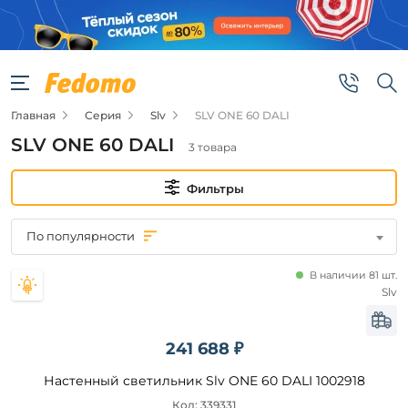
Фильтры
Цена
Главная
Серия
Slv
SLV ONE 60 DALI
от
SLV ONE 60 DALI
3 товара
до
Фильтры
По популярности
В наличии 81 шт.
Бренд
Slv
Slv
241 688 ₽
Цвет
Настенный светильник Slv ONE 60 DALI 1002918
плафонов
Код: 339331