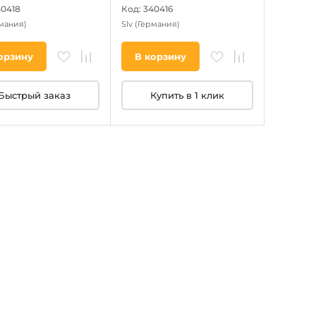
40418
Код: 340416
мания)
Slv
(Германия)
орзину
В корзину
Быстрый заказ
Купить в 1 клик