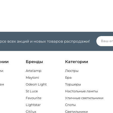
урсе всех акций и новых товаров распродажи!
ании
Бренды
Категории
ии
Artelamp
Люстры
Maytoni
Бра
ам
Odeon Light
Торшеры
St Luce
Настольные лампы
Favourite
Уличные светильники
Lightstar
Споты
Citilux
Светильники