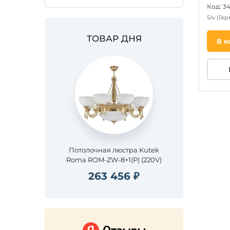
Код: 3
Slv
(Гер
ТОВАР ДНЯ
В к
Потолочная люстра Kutek
Roma ROM-ZW-8+1(P) (220V)
263 456 ₽