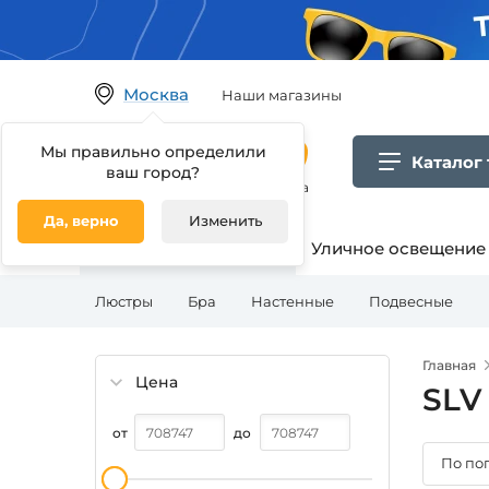
Москва
Наши магазины
Мы правильно определили
Каталог
ваш город?
Гипермаркет товаров для дома
Да, верно
Изменить
Освещение для дома
Уличное освещение
Люстры
Бра
Настенные
Подвесные
Главная
Цена
SLV
от
до
По по