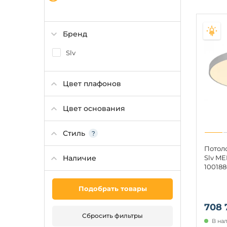
Бренд
Slv
Цвет плафонов
Цвет основания
Стиль
Потол
Наличие
Slv M
10018
Подобрать товары
708 
Сбросить фильтры
В на