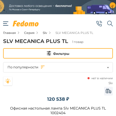
Фильтры
Цена
Главная
Серия
Slv
SLV MECANICA PLUS TL
от
SLV MECANICA PLUS TL
1 товар
до
Фильтры
По популярности
нет в наличии
Бренд
Slv
Slv
120 538 ₽
Цвет
Офисная настольная лампа Slv MECANICA PLUS TL
плафонов
1002404