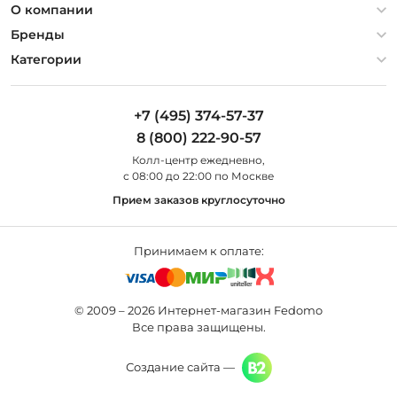
Политика конфиденциальности
О компании
Гарантия
О компании
Бренды
Оплата и доставка
Контакты
Artelamp
Категории
Установка
Дизайнерам
Maytoni
Люстры
Полезная информация
Odeon Light
Бра
+7 (495) 374-57-37
Новости
St Luce
Торшеры
8 (800) 222-90-57
Вопросы и ответы
Favourite
Настольные лампы
Колл-центр eжедневно,
Наши магазины
Lightstar
Уличные светильники
с 08:00 до 22:00 по Москве
Карта сайта
Citilux
Споты
Прием заказов круглосуточно
Все бренды
Светильники
Принимаем к оплате:
© 2009 – 2026 Интернет-магазин Fedomo
Все права защищены.
Создание сайта —