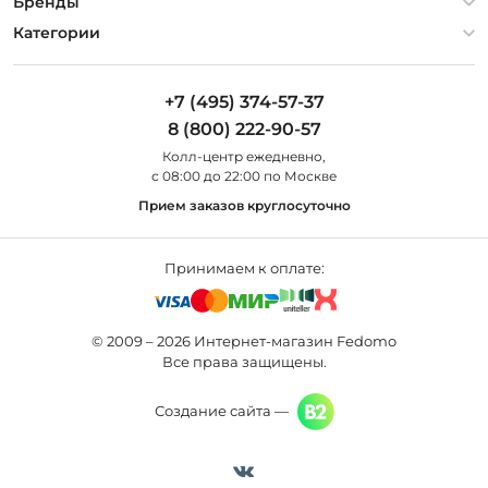
О компании
Бренды
Оплата и доставка
Контакты
Artelamp
Категории
Установка
Дизайнерам
Maytoni
Люстры
Полезная информация
Odeon Light
Бра
+7 (495) 374-57-37
Новости
St Luce
Торшеры
8 (800) 222-90-57
Вопросы и ответы
Favourite
Настольные лампы
Колл-центр eжедневно,
Наши магазины
Lightstar
Уличные светильники
с 08:00 до 22:00 по Москве
Карта сайта
Citilux
Споты
Прием заказов круглосуточно
Все бренды
Светильники
Принимаем к оплате:
© 2009 – 2026 Интернет-магазин Fedomo
Все права защищены.
Создание сайта —