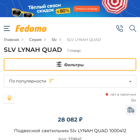
Фильтры
Цена
Главная
Серия
Slv
SLV LYNAH QUAD
от
SLV LYNAH QUAD
1 товар
до
Фильтры
По популярности
нет в наличии
Бренд
Slv
Slv
28 082 ₽
Цвет
Подвесной светильник Slv LYNAH QUAD 1000412
плафонов
Код: 339847