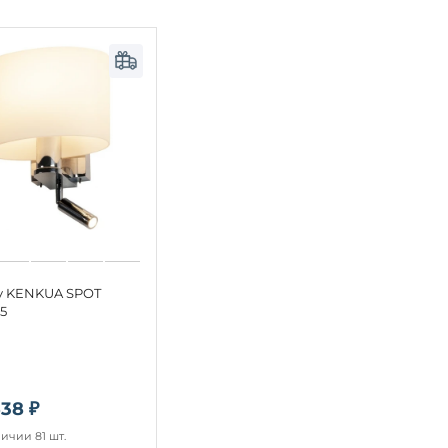
lv KENKUA SPOT
5
538 ₽
ичии 81 шт.