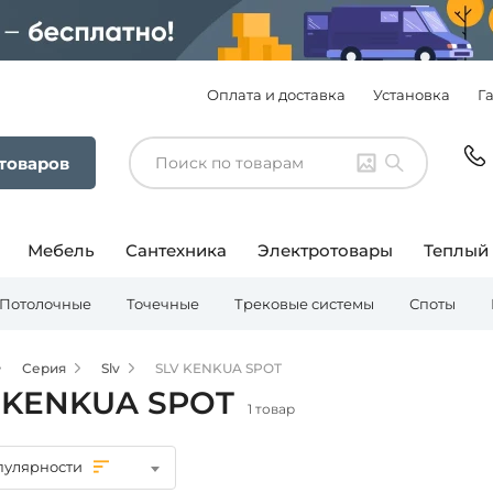
Оплата и доставка
Установка
Г
 товаров
Мебель
Сантехника
Электротовары
Теплый
Потолочные
Точечные
Трековые системы
Споты
Серия
Slv
SLV KENKUA SPOT
 KENKUA SPOT
1 товар
пулярности