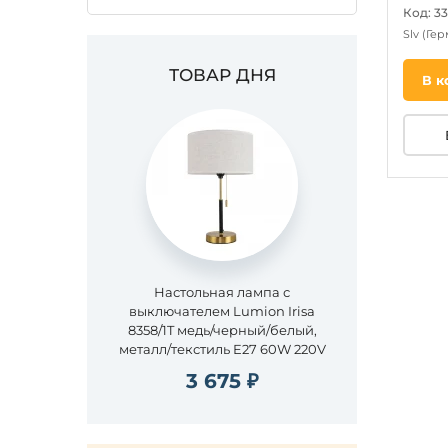
Код: 3
Slv
(Гер
ТОВАР ДНЯ
В к
Настольная лампа с
выключателем Lumion Irisa
8358/1T медь/черный/белый,
металл/текстиль E27 60W 220V
3 675 ₽