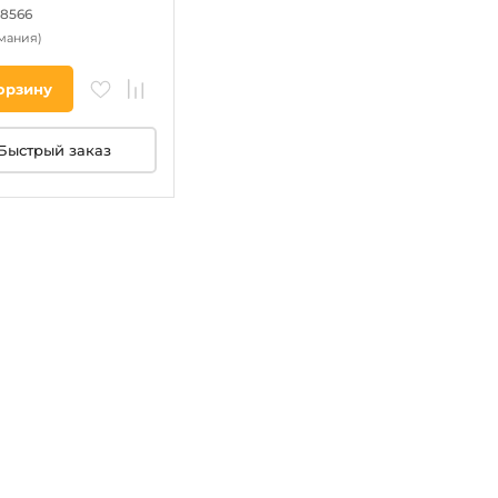
38566
мания)
орзину
Быстрый заказ