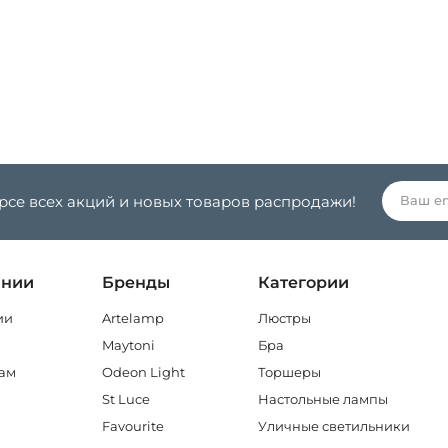
урсе всех акций и новых товаров распродажи!
ании
Бренды
Категории
ии
Artelamp
Люстры
Maytoni
Бра
ам
Odeon Light
Торшеры
St Luce
Настольные лампы
Favourite
Уличные светильники