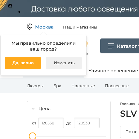
Москва
Наши магазины
Мы правильно определили
Каталог
ваш город?
Гипермаркет товаров для дома
Да, верно
Изменить
Освещение для дома
Уличное освещение
Люстры
Бра
Настенные
Подвесные
Главная
Цена
SLV
от
до
По по