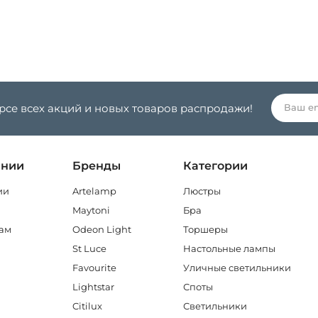
урсе всех акций и новых товаров распродажи!
ании
Бренды
Категории
ии
Artelamp
Люстры
Maytoni
Бра
ам
Odeon Light
Торшеры
St Luce
Настольные лампы
Favourite
Уличные светильники
Lightstar
Споты
Citilux
Светильники