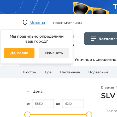
Москва
Наши магазины
Мы правильно определили
Каталог
ваш город?
Гипермаркет товаров для дома
Да, верно
Изменить
Освещение для дома
Уличное освещение
Люстры
Бра
Настенные
Подвесные
Главная
Цена
SLV
от
до
По по