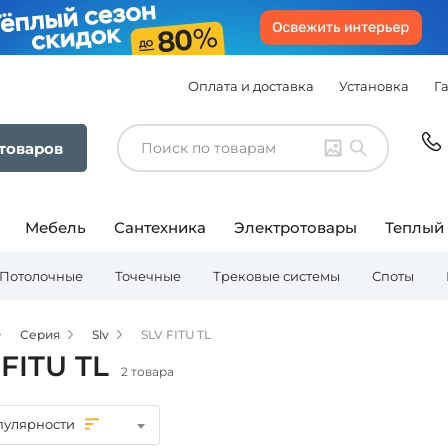
Оплата и доставка
Установка
Г
 товаров
Мебель
Сантехника
Электротовары
Теплый
Потолочные
Точечные
Трековые системы
Споты
Серия
Slv
SLV FITU TL
 FITU TL
2 товара
пулярности