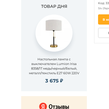
Код: 3
ТОВАР ДНЯ
Slv
(Гер
В к
Настольная лампа с
выключателем Lumion Irisa
8358/1T медь/черный/белый,
металл/текстиль E27 60W 220V
3 675 ₽