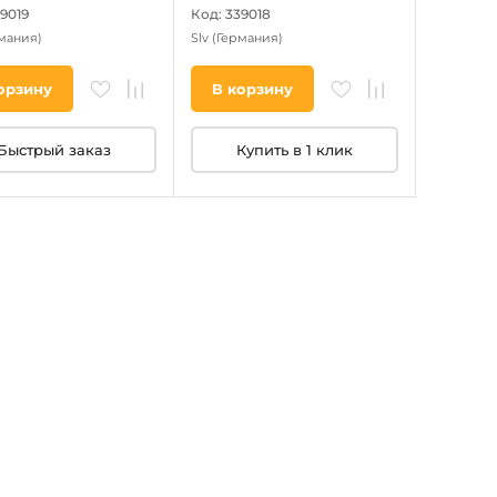
39019
Код: 339018
мания)
Slv
(Германия)
орзину
В корзину
Быстрый заказ
Купить в 1 клик