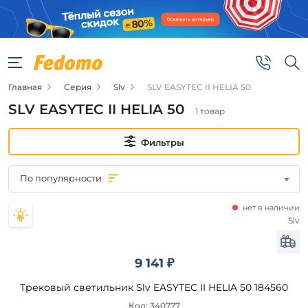
Фильтры
Цена
Главная
Серия
Slv
SLV EASYTEC II HELIA 50
от
SLV EASYTEC II HELIA 50
1 товар
до
Фильтры
По популярности
нет в наличии
Бренд
Slv
Slv
9 141 ₽
Трековый светильник Slv EASYTEC II HELIA 50 184560
Цвет
плафонов
Код: 340777