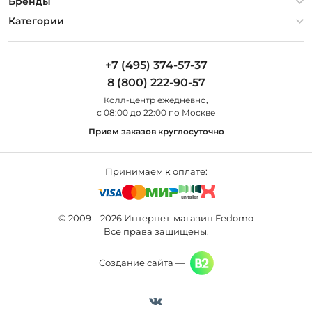
О компании
Бренды
Оплата и доставка
Контакты
Artelamp
Категории
Установка
Дизайнерам
Maytoni
Люстры
Полезная информация
Odeon Light
Бра
+7 (495) 374-57-37
Новости
St Luce
Торшеры
8 (800) 222-90-57
Вопросы и ответы
Favourite
Настольные лампы
Колл-центр eжедневно,
Наши магазины
Lightstar
Уличные светильники
с 08:00 до 22:00 по Москве
Карта сайта
Citilux
Споты
Прием заказов круглосуточно
Все бренды
Светильники
Принимаем к оплате:
© 2009 – 2026 Интернет-магазин Fedomo
Все права защищены.
Создание сайта —