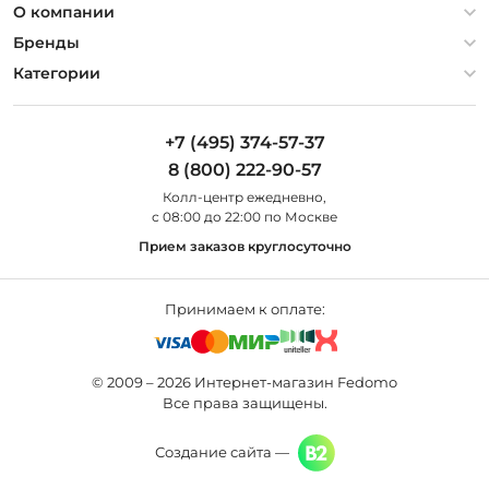
Политика конфиденциальности
О компании
Гарантия
О компании
Бренды
Оплата и доставка
Контакты
Artelamp
Категории
Установка
Дизайнерам
Maytoni
Люстры
Полезная информация
Odeon Light
Бра
+7 (495) 374-57-37
Новости
St Luce
Торшеры
8 (800) 222-90-57
Вопросы и ответы
Favourite
Настольные лампы
Колл-центр eжедневно,
Наши магазины
Lightstar
Уличные светильники
с 08:00 до 22:00 по Москве
Карта сайта
Citilux
Споты
Прием заказов круглосуточно
Все бренды
Светильники
Принимаем к оплате:
© 2009 – 2026 Интернет-магазин Fedomo
Все права защищены.
Создание сайта —