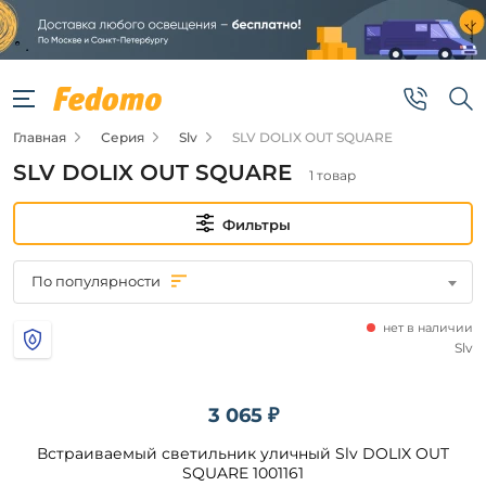
Фильтры
Цена
Главная
Серия
Slv
SLV DOLIX OUT SQUARE
от
SLV DOLIX OUT SQUARE
1 товар
до
Фильтры
По популярности
нет в наличии
Бренд
Slv
Slv
3 065 ₽
Встраиваемый светильник уличный Slv DOLIX OUT
Цвет
плафонов
SQUARE 1001161