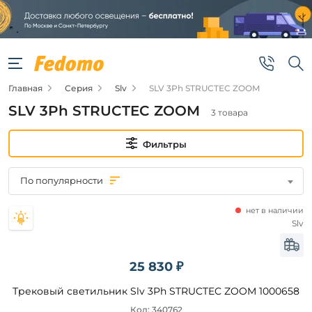
Фильтры
Цена
Главная
Серия
Slv
SLV 3Ph STRUCTEC ZOOM
от
SLV 3Ph STRUCTEC ZOOM
3 товара
до
Фильтры
По популярности
нет в наличии
Бренд
Slv
Slv
25 830 ₽
Трековый светильник Slv 3Ph STRUCTEC ZOOM 1000658
Цвет
плафонов
Код: 340762