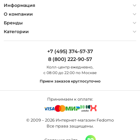
Информация
Политика конфиденциальности
О компании
Гарантия
О компании
Бренды
Оплата и доставка
Контакты
Artelamp
Категории
Установка
Дизайнерам
Maytoni
Люстры
Полезная информация
Odeon Light
Бра
+7 (495) 374-57-37
Новости
St Luce
Торшеры
8 (800) 222-90-57
Вопросы и ответы
Favourite
Настольные лампы
Колл-центр eжедневно,
Наши магазины
Lightstar
Уличные светильники
с 08:00 до 22:00 по Москве
Карта сайта
Citilux
Споты
Прием заказов круглосуточно
Все бренды
Светильники
Принимаем к оплате:
© 2009 – 2026 Интернет-магазин Fedomo
Все права защищены.