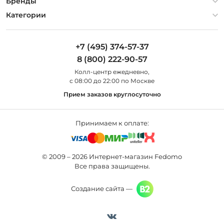
О компании
Бренды
Оплата и доставка
Контакты
Artelamp
Категории
Установка
Дизайнерам
Maytoni
Люстры
Полезная информация
Odeon Light
Бра
+7 (495) 374-57-37
Новости
St Luce
Торшеры
8 (800) 222-90-57
Вопросы и ответы
Favourite
Настольные лампы
Колл-центр eжедневно,
Наши магазины
Lightstar
Уличные светильники
с 08:00 до 22:00 по Москве
Карта сайта
Citilux
Споты
Прием заказов круглосуточно
Все бренды
Светильники
Принимаем к оплате:
© 2009 – 2026 Интернет-магазин Fedomo
Все права защищены.
Создание сайта —