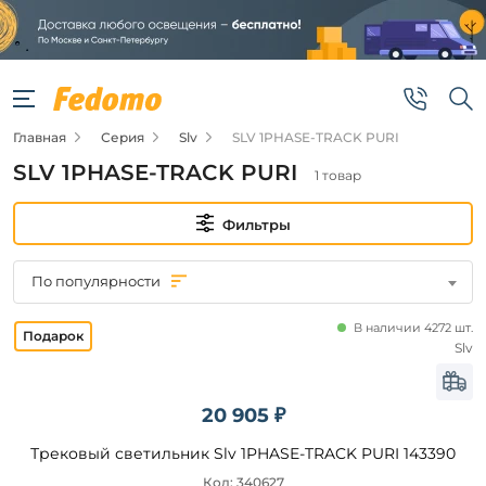
Фильтры
Цена
Главная
Серия
Slv
SLV 1PHASE-TRACK PURI
от
SLV 1PHASE-TRACK PURI
1 товар
до
Фильтры
По популярности
В наличии 4272 шт.
Бренд
Slv
Slv
20 905 ₽
Трековый светильник Slv 1PHASE-TRACK PURI 143390
Цвет
плафонов
Код: 340627