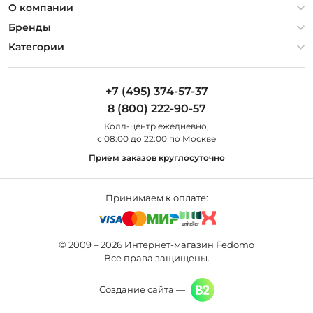
Политика конфиденциальности
О компании
Гарантия
О компании
Бренды
Оплата и доставка
Контакты
Artelamp
Категории
Установка
Дизайнерам
Maytoni
Люстры
Полезная информация
Odeon Light
Бра
+7 (495) 374-57-37
Новости
St Luce
Торшеры
8 (800) 222-90-57
Вопросы и ответы
Favourite
Настольные лампы
Колл-центр eжедневно,
Наши магазины
Lightstar
Уличные светильники
с 08:00 до 22:00 по Москве
Карта сайта
Citilux
Споты
Прием заказов круглосуточно
Все бренды
Светильники
Принимаем к оплате:
© 2009 – 2026 Интернет-магазин Fedomo
Все права защищены.
Создание сайта —