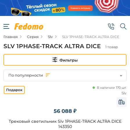
Фильтры
Цена
Главная
Серия
Slv
SLV 1PHASE-TRACK ALTRA DICE
от
SLV 1PHASE-TRACK ALTRA DICE
1 товар
до
Фильтры
По популярности
В наличии 170 шт.
Бренд
Slv
Slv
56 088 ₽
Трековый светильник Slv 1PHASE-TRACK ALTRA DICE
Цвет
плафонов
143350