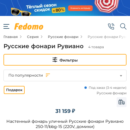
Фильтры
Цена
Главная
Серия
Русские фонари
Русские фонари Руви
от
Русские фонари Рувиано
4 товара
до
Фильтры
По популярности
Под заказ
(
3-4 недели)
Бренд
Русские фонари
Русские
фонари
31 159 ₽
Настенный фонарь уличный Русские фонари Рувиано
Цвет
250-11/bbg-15 (220V, домики)