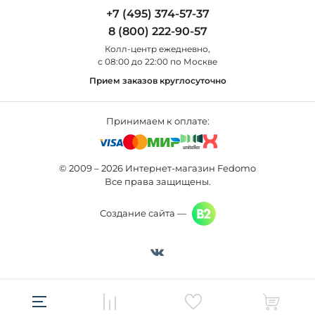
Odeon Light
Бра
+7 (495) 374-57-37
Новости
St Luce
Торшеры
8 (800) 222-90-57
Вопросы и ответы
Favourite
Настольные лампы
Колл-центр eжедневно,
Наши магазины
Lightstar
Уличные светильники
с 08:00 до 22:00 по Москве
Карта сайта
Citilux
Споты
Прием заказов круглосуточно
Все бренды
Светильники
Принимаем к оплате:
© 2009 – 2026 Интернет-магазин Fedomo
Все права защищены.
Создание сайта —