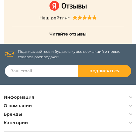
Наш рейтинг:
Читайте отзывы
Подписывайтесь и будьте в курсе всех акций и новых
товаров распродажи!
ПОДПИСАТЬСЯ
Информация
Политика конфиденциальности
О компании
Гарантия
О компании
Бренды
Оплата и доставка
Контакты
Artelamp
Категории
Установка
Дизайнерам
Maytoni
Люстры
Полезная информация