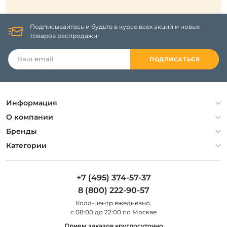
Подписывайтесь и будьте в курсе всех акций и новых
товаров распродажи!
ПОДПИСАТЬСЯ
Информация
Политика конфиденциальности
О компании
Гарантия
О компании
Бренды
Оплата и доставка
Контакты
Artelamp
Категории
Установка
Дизайнерам
Maytoni
Люстры
Полезная информация
Odeon Light
Бра
+7 (495) 374-57-37
Новости
St Luce
Торшеры
8 (800) 222-90-57
Вопросы и ответы
Favourite
Настольные лампы
Колл-центр eжедневно,
Наши магазины
Lightstar
Уличные светильники
с 08:00 до 22:00 по Москве
Карта сайта
Citilux
Споты
Прием заказов круглосуточно