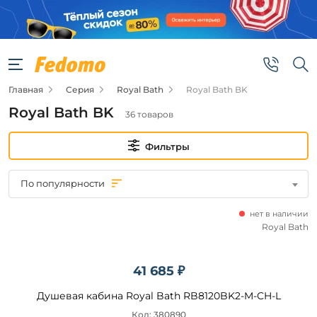
Фильтры
Цена
Главная
Серия
Royal Bath
Royal Bath BK
от
Royal Bath BK
36 товаров
до
Фильтры
По популярности
нет в наличии
Бренд
Royal Bath
Royal
Bath
41 685 ₽
Душевая кабина Royal Bath RB8120BK2-M-CH-L
Код: 380890
Подобрать