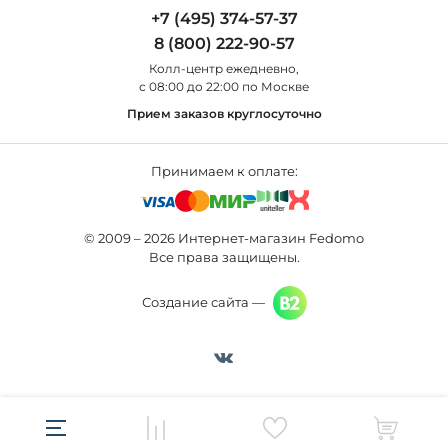
Odeon Light
Бра
+7 (495) 374-57-37
Новости
St Luce
Торшеры
8 (800) 222-90-57
Вопросы и ответы
Favourite
Настольные лампы
Колл-центр eжедневно,
Наши магазины
Lightstar
Уличные светильники
с 08:00 до 22:00 по Москве
Карта сайта
Citilux
Споты
Прием заказов круглосуточно
Все бренды
Светильники
Принимаем к оплате:
© 2009 – 2026 Интернет-магазин Fedomo
Все права защищены.
Создание сайта —