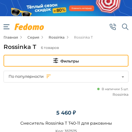
Фильтры
Цена
Главная
Серия
Rossinka
Rossinka T
от
Rossinka T
6 товаров
до
Фильтры
По популярности
В наличии 5 шт.
Бренд
Rossinka
Rossinka
5 460 ₽
Наличие
Смеситель Rossinka T T40-11 для раковины
Код: 357575