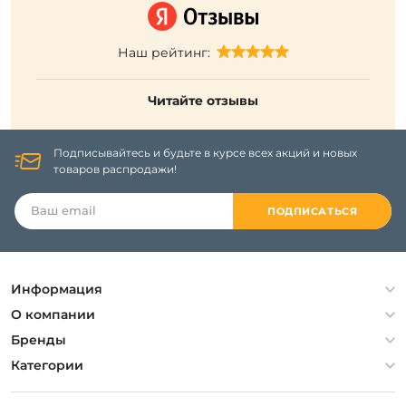
Наш рейтинг:
Читайте отзывы
Подписывайтесь и будьте в курсе всех акций и новых
товаров распродажи!
ПОДПИСАТЬСЯ
Информация
Политика конфиденциальности
О компании
Гарантия
О компании
Бренды
Оплата и доставка
Контакты
Artelamp
Категории
Установка
Дизайнерам
Maytoni
Люстры
Полезная информация